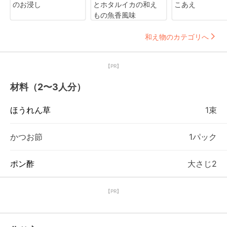
のお浸し
とホタルイカの和え
こあえ
もの魚香風味
和え物のカテゴリへ
【PR】
材料（2〜3人分）
ほうれん草
1束
かつお節
1パック
ポン酢
大さじ2
【PR】