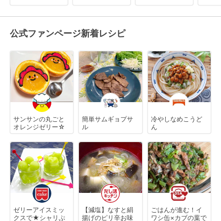
公式ファンページ新着レシピ
サンサンの丸ごと
簡単サムギョプサ
冷やしなめこうど
オレンジゼリー☆
ル
ん
ゼリーアイスミッ
【減塩】なすと絹
ごはんが進む！イ
クスで★シャリぷ
揚げのピリ辛お味
ワシ缶×カブの葉で