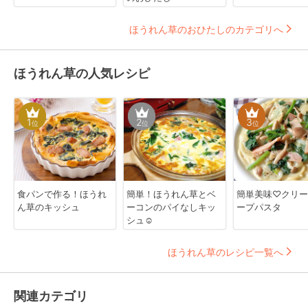
ほうれん草のおひたしのカテゴリへ
ほうれん草の人気レシピ
1
2
3
位
位
位
食パンで作る！ほうれ
簡単！ほうれん草とベ
簡単美味♡クリー
ん草のキッシュ
ーコンのパイなしキッ
ープパスタ
シュ☺
ほうれん草のレシピ一覧へ
関連カテゴリ