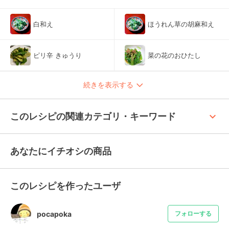
白和え
ほうれん草の胡麻和え
ピリ辛 きゅうり
菜の花のおひたし
続きを表示する
keyboard_arrow_up
このレシピの関連カテゴリ・キーワード
あなたにイチオシの商品
このレシピを作ったユーザ
pocapoka
フォローする