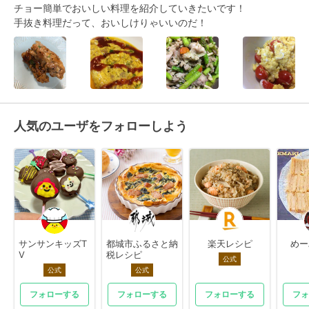
チョー簡単でおいしい料理を紹介していきたいです！

手抜き料理だって、おいしけりゃいいのだ！
人気のユーザをフォローしよう
サンサンキッズT
都城市ふるさと納
楽天レシピ
めー
V
税レシピ
公式
公式
公式
フォローする
フォローする
フォローする
フォ