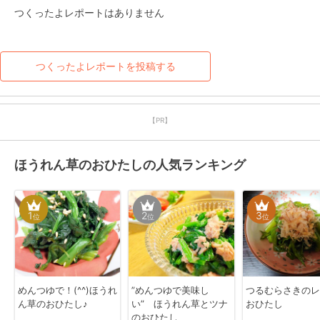
つくったよレポートはありません
つくったよレポートを投稿する
【PR】
ほうれん草のおひたしの人気ランキング
1
2
3
位
位
位
めんつゆで！(^^)ほうれ
”めんつゆで美味し
つるむらさきのレ
ん草のおひたし♪
い” ほうれん草とツナ
おひたし
のおひたし