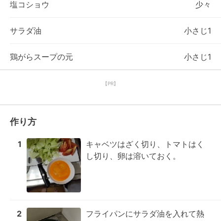
塩コショウ
少々
サラダ油
小さじ1
鶏がらスープの元
小さじ1
【PR】
作り方
1
キャベツはざく切り、トマトはく
し切り、卵は溶いておく。
2
フライパンにサラダ油を入れて熱