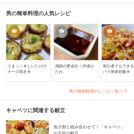
男の簡単料理の人気レシピ
1
2
3
位
位
位
うまっ！☆しいたけの
漁師の黄金比！沖漬け
初心者でもできる
チーズ焼き☆
たれ
パラ簡単炒飯☆
男の簡単料理のレシピ一覧へ
キャベツに関連する献立
魚介類と組み合わせて！「キャベツ」
が主役の献立