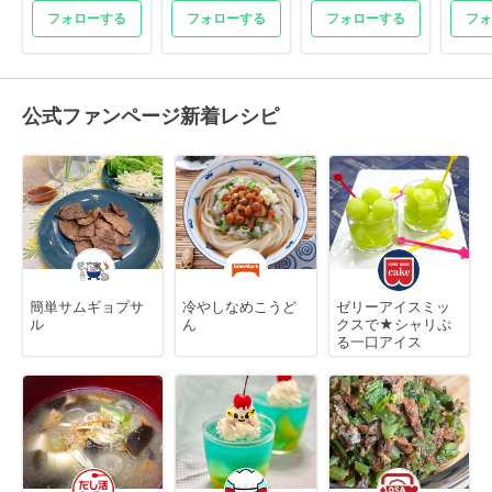
フォローする
フォローする
フォローする
フォ
公式ファンページ新着レシピ
簡単サムギョプサ
冷やしなめこうど
ゼリーアイスミッ
ル
ん
クスで★シャリぷ
る一口アイス