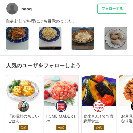
naog
フォローする
単身赴任で料理にぷち目覚めました。
人気のユーザをフォローしよう
「終電前のちょい
HOME MADE ca
食改さん from 青
お月見
ごはん」
ke
森県食生...
なり遅
公式
公式
公式