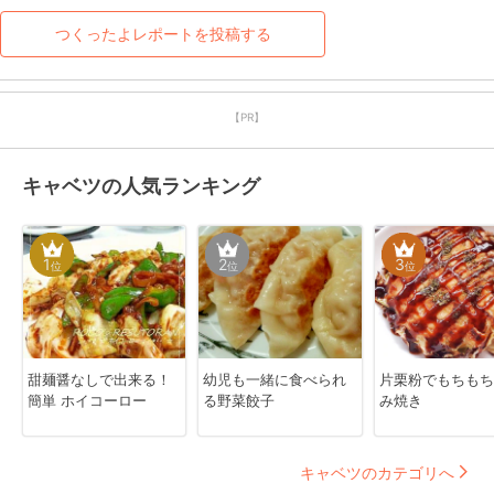
つくったよレポートを投稿する
【PR】
キャベツの人気ランキング
1
2
3
位
位
位
甜麺醤なしで出来る！
幼児も一緒に食べられ
片栗粉でもちもち
簡単 ホイコーロー
る野菜餃子
み焼き
キャベツのカテゴリへ