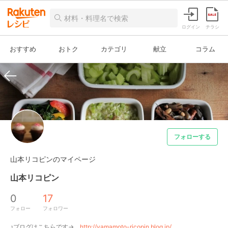
ログイン
チラシ
おすすめ
おトク
カテゴリ
献立
コラム
フォローする
山本リコピンのマイページ
山本リコピン
0
17
フォロー
フォロワー
♪ブログはこちらです→　
http://yamamoto-ricopin.blog.jp/