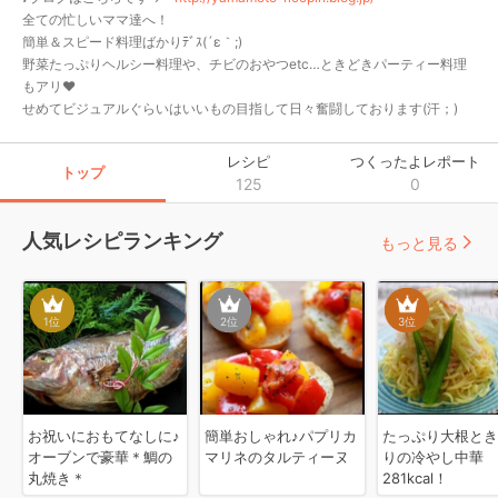
全ての忙しいママ達へ！

簡単＆スピード料理ばかりﾃﾞｽ(´ε｀;)ゝ 

野菜たっぷりヘルシー料理や、チビのおやつetc…ときどきパーティー料理
もアリ❤

せめてビジュアルぐらいはいいもの目指して日々奮闘しております(汗；)
レシピ
つくったよレポート
トップ
125
0
人気レシピランキング
もっと見る
1
位
2
位
3
位
お祝いにおもてなしに♪
簡単おしゃれ♪パプリカ
たっぷり大根とき
オーブンで豪華＊鯛の
マリネのタルティーヌ
りの冷やし中華
丸焼き＊
281kcal！