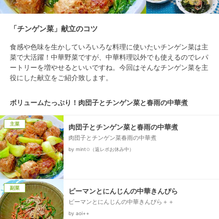
「チンゲン菜」献立のコツ
食感や色味を生かしていろいろな料理に使いたいチンゲン菜は主
菜で大活躍！中華野菜ですが、中華料理以外でも使えるのでレパ
ートリーを増やせるといいですね。今回はそんなチンゲン菜を主
役にした献立をご紹介致します。
ボリュームたっぷり！肉団子とチンゲン菜と春雨の中華煮
主菜
肉団子とチンゲン菜と春雨の中華煮
肉団子とチンゲン菜春雨の中華煮
by mint✩（返レポお休み中）
副菜
ピーマンとにんじんの中華きんぴら
ピーマンとにんじんの中華きんぴら＋＋
by aoi++