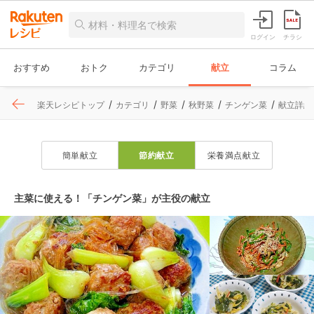
ログイン
チラシ
おすすめ
おトク
カテゴリ
献立
コラム
楽天レシピトップ
カテゴリ
野菜
秋野菜
チンゲン菜
献立詳細
簡単献立
節約献立
栄養満点献立
主菜に使える！「チンゲン菜」が主役の献立