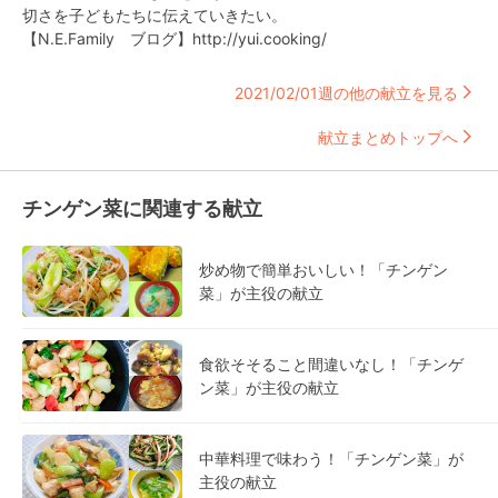
切さを子どもたちに伝えていきたい。
【N.E.Family ブログ】http://yui.cooking/
2021/02/01週の他の献立を見る
献立まとめトップへ
チンゲン菜に関連する献立
炒め物で簡単おいしい！「チンゲン
菜」が主役の献立
食欲そそること間違いなし！「チンゲ
ン菜」が主役の献立
中華料理で味わう！「チンゲン菜」が
主役の献立