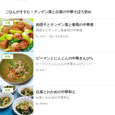
ごはんがすすむ！チンゲン菜と白菜の中華そぼろ炒め
主菜
肉団子とチンゲン菜と春雨の中華煮
肉団子とチンゲン菜春雨の中華煮
by mint✩（返レポお休み中）
副菜
ピーマンとにんじんの中華きんぴら
ピーマンとにんじんの中華きんぴら＋＋
by aoi++
副菜
白菜とわかめの中華和え
白菜とわかめの中華和え
by Momo.