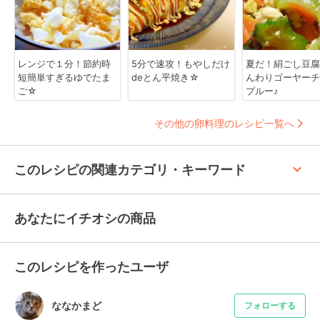
レンジで１分！節約時
5分で速攻！もやしだけ
夏だ！絹ごし豆腐
短簡単すぎるゆでたま
deとん平焼き☆
んわりゴーヤーチ
ご☆
プルー♪
その他の卵料理のレシピ一覧へ
keyboard_arrow_up
このレシピの関連カテゴリ・キーワード
あなたにイチオシの商品
このレシピを作ったユーザ
ななかまど
フォローする