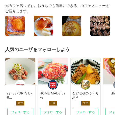
元カフェ店長です。おうちでも簡単にできる、カフェメニューを
ご紹介します。
人気のユーザをフォローしよう
syncSPORTS by
HOME MADE ca
石狩七穂のつくり
dh
R...
ke
おき
公式
公式
公式
フォローする
フォローする
フォローする
フォ