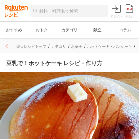
ログイン
チラシ
おすすめ
おトク
カテゴリ
献立
コラム
楽天レシピトップ
カテゴリ
お菓子
ホットケーキ・パンケーキ
豆乳で！ホットケーキ レシピ・作り方