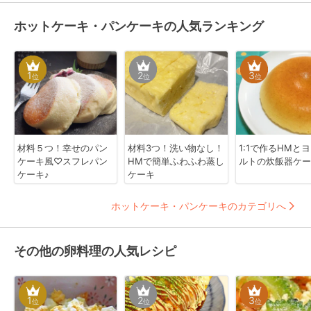
ホットケーキ・パンケーキの人気ランキング
1
2
3
位
位
位
材料５つ！幸せのパン
材料3つ！洗い物なし！
1:1で作るHMと
ケーキ風♡スフレパン
HMで簡単ふわふわ蒸し
ルトの炊飯器ケー
ケーキ♪
ケーキ
ホットケーキ・パンケーキのカテゴリへ
その他の卵料理の人気レシピ
1
2
3
位
位
位