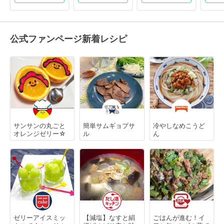
公式ファンページ新着レシピ
サンサンの丸ごと
簡単サムギョプサ
冷やしなめこうど
オレンジゼリー☆
ル
ん
ゼリーアイスミッ
【減塩】なすと絹
ごはんが進む！イ