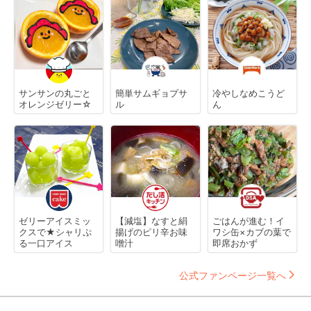
サンサンの丸ごと
簡単サムギョプサ
冷やしなめこうど
オレンジゼリー☆
ル
ん
ゼリーアイスミッ
【減塩】なすと絹
ごはんが進む！イ
クスで★シャリぷ
揚げのピリ辛お味
ワシ缶×カブの葉で
る一口アイス
噌汁
即席おかず
公式ファンページ一覧へ