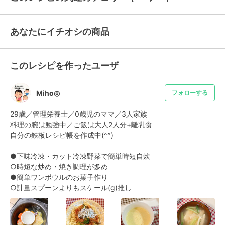
あなたにイチオシの商品
このレシピを作ったユーザ
Miho◎
フォローする
29歳／管理栄養士／0歳児のママ／3人家族

料理の腕は勉強中／ご飯は大人2人分+離乳食

自分の鉄板レシピ帳を作成中(^^)

●下味冷凍・カット冷凍野菜で簡単時短自炊

○時短な炒め・焼き調理が多め

●簡単ワンボウルのお菓子作り

○計量スプーンよりもスケール(g)推し