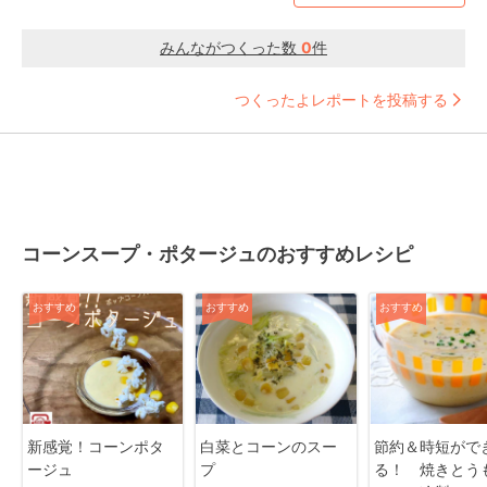
みんながつくった数
0
件
つくったよレポートを投稿する
コーンスープ・ポタージュのおすすめレシピ
おすすめ
おすすめ
おすすめ
新感覚！コーンポタ
白菜とコーンのスー
節約＆時短がで
ージュ
プ
る！ 焼きとう