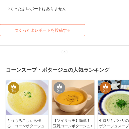
つくったよレポートはありません
つくったよレポートを投稿する
【PR】
コーンスープ・ポタージュの人気ランキング
1
2
3
位
位
位
とうもろこしから作
【ソイリッチ】簡単！
セロリとパセリの
る コーンポタージュ
豆乳コーンポタージュ♪
ポタージュスープ