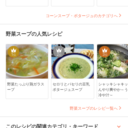
コーンスープ・ポタージュのカテゴリへ
野菜スープの人気レシピ
1
2
3
位
位
位
野菜たっぷり鶏ガラス
セロリとパセリの豆乳
シャッキシャキッ
ープ
ポタージュスープ
んやり爽やか～う
冷や汁～
野菜スープのレシピ一覧へ
keyboard_arrow_up
このレシピの関連カテゴリ・キーワード