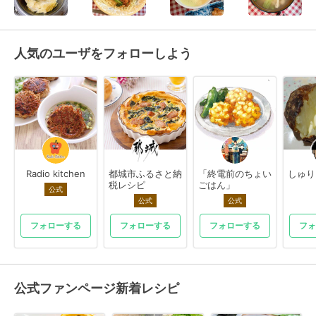
人気のユーザをフォローしよう
Radio kitchen
都城市ふるさと納
「終電前のちょい
しゅり
税レシピ
ごはん」
公式
公式
公式
フォローする
フォローする
フォローする
フォ
公式ファンページ新着レシピ