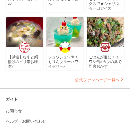
ル
ん
クスで★シャリぷ
る一口アイス
【減塩】なすと絹
シュワシュワ☆く
ごはんが進む！イ
揚げのピリ辛お味
もりんブルーハワ
ワシ缶×カブの葉で
噌汁
イゼリー♪
即席おかず
公式ファンページ一覧へ
ガイド
お知らせ
ヘルプ・お問い合わせ