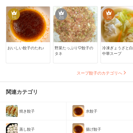
1
2
3
位
位
位
おいしい餃子のたれ♪
野菜たっぷり♡餃子の
冷凍ぎょうざと白
タネ
中華スープ
スープ餃子のカテゴリへ
関連カテゴリ
焼き餃子
水餃子
蒸し餃子
揚げ餃子