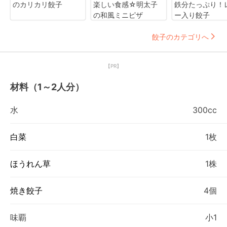
のカリカリ餃子
楽しい食感☆明太子
鉄分たっぷり！
の和風ミニピザ
ー入り餃子
餃子のカテゴリへ
【PR】
材料（1～2人分）
水
300cc
白菜
1枚
ほうれん草
1株
焼き餃子
4個
味覇
小1