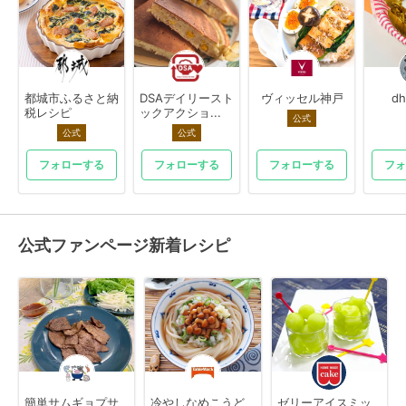
都城市ふるさと納
DSAデイリースト
ヴィッセル神戸
dh
税レシピ
ックアクショ...
公式
公式
公式
フォローする
フォローする
フォローする
フォ
公式ファンページ新着レシピ
簡単サムギョプサ
冷やしなめこうど
ゼリーアイスミッ