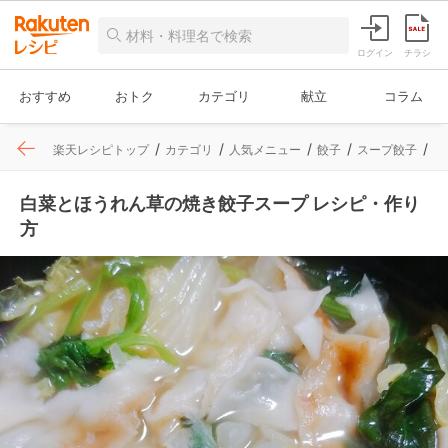
ログイン
チラシ
おすすめ
おトク
カテゴリ
献立
コラム
楽天レシピトップ
カテゴリ
人気メニュー
餃子
スープ餃子
レ
白菜とほうれん草の焼き餃子スープ レシピ・作り
方