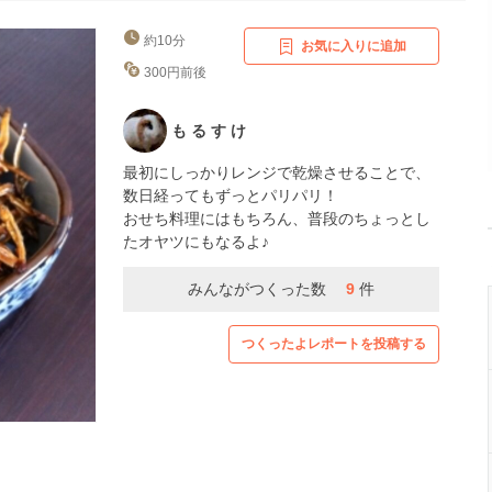
約10分
お気に入りに追加
300円前後
も る す け
最初にしっかりレンジで乾燥させることで、
数日経ってもずっとパリパリ！
おせち料理にはもちろん、普段のちょっとし
たオヤツにもなるよ♪
みんながつくった数
9
件
つくったよレポートを投稿する