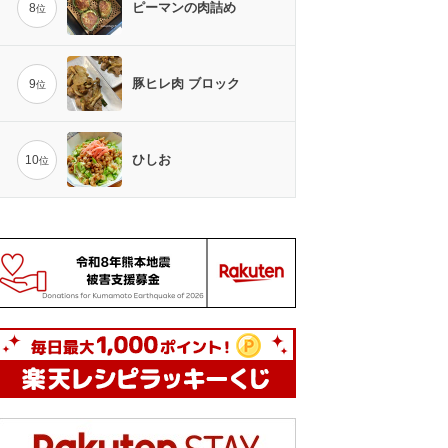
ピーマンの肉詰め
8
位
豚ヒレ肉 ブロック
9
位
ひしお
10
位