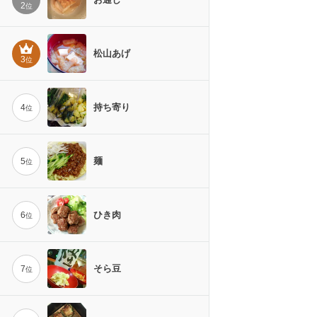
2
位
松山あげ
3
位
持ち寄り
4
位
麺
5
位
ひき肉
6
位
そら豆
7
位