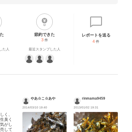
た
節約できた
レポートを送る
3
件
4
件
した人
最近スタンプした人
やあ☆こ☆あや
rinmama9459
2014/03/10 19:40
2013/01/02 19:31
しく、
生臭く
気がし
売して