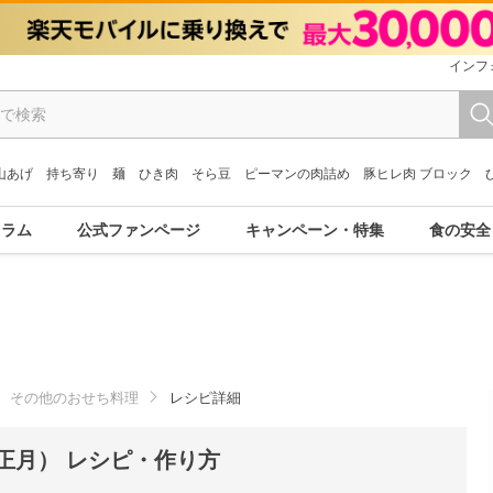
インフ
山あげ
持ち寄り
麺
ひき肉
そら豆
ピーマンの肉詰め
豚ヒレ肉 ブロック
コラム
公式ファンページ
キャンペーン・特集
食の安全
その他のおせち料理
レシピ詳細
正月） レシピ・作り方