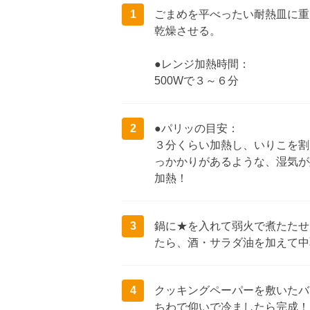
1
ごまめを平べったい耐熱皿に重
乾燥させる。
●レンジ加熱時間：
500Wで３～６分
2
●パリッの目安：
３分くらい加熱し、いりこを割
っかかりがあるような、湿気が
加熱！
3
鍋に★を入れて弱火で煮たたせ
たら、酒・サラダ油を加えて中
4
クッキングペーパーを敷いたバ
ちわで仰いで冷ましたら完成！