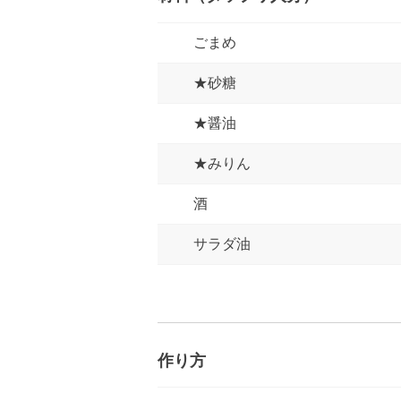
ごまめ
★砂糖
★醤油
★みりん
酒
サラダ油
作り方