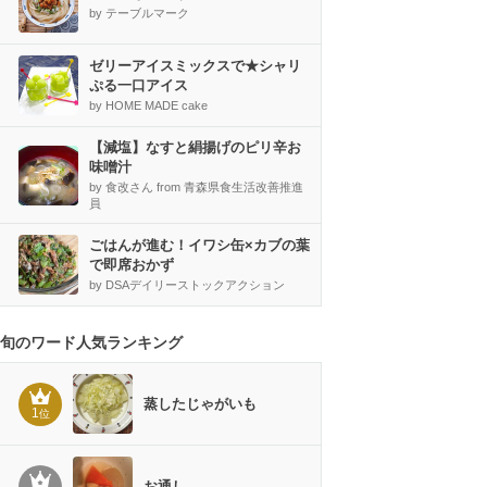
by テーブルマーク
ゼリーアイスミックスで★シャリ
ぷる一口アイス
by HOME MADE cake
【減塩】なすと絹揚げのピリ辛お
味噌汁
by 食改さん from 青森県食生活改善推進
員
ごはんが進む！イワシ缶×カブの葉
で即席おかず
by DSAデイリーストックアクション
旬のワード人気ランキング
蒸したじゃがいも
1
位
お通し