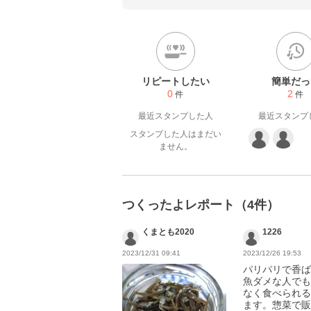
リピートしたい
簡単だっ
0
2
件
件
最近スタンプした人
最近スタンプ
スタンプした人はまだい
ません。
つくったよレポート（4件）
くまとも2020
1226
2023/12/31 09:41
2023/12/26 19:53
パリパリで香ば
魚ダメな人でも
なく食べられる
ます。惣菜で販