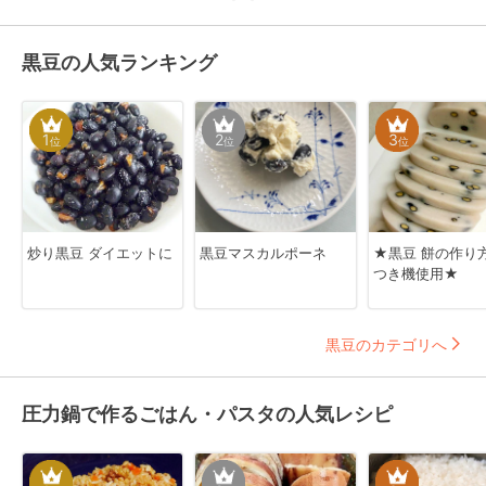
黒豆の人気ランキング
1
2
3
位
位
位
炒り黒豆 ダイエットに
黒豆マスカルポーネ
★黒豆 餅の作り
つき機使用★
黒豆のカテゴリへ
圧力鍋で作るごはん・パスタの人気レシピ