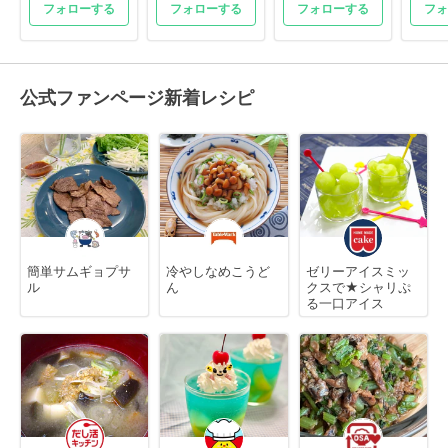
フォローする
フォローする
フォローする
フォ
公式ファンページ新着レシピ
簡単サムギョプサ
冷やしなめこうど
ゼリーアイスミッ
ル
ん
クスで★シャリぷ
る一口アイス