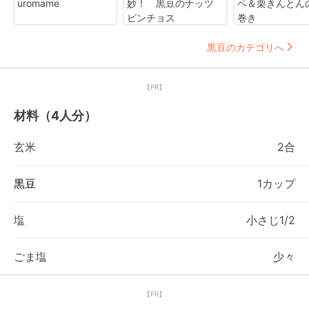
uromame
妙！ 黒豆のナッツ
ペ＆栗きんとん
ピンチョス
巻き
黒豆のカテゴリへ
【PR】
材料（4人分）
玄米
2合
黒豆
1カップ
塩
小さじ1/2
ごま塩
少々
【PR】