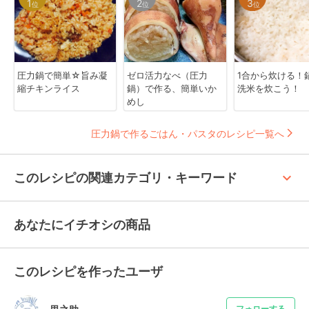
1
2
3
位
位
位
圧力鍋で簡単☆旨み凝
ゼロ活力なべ（圧力
1合から炊ける！
縮チキンライス
鍋）で作る、簡単いか
洗米を炊こう！
めし
圧力鍋で作るごはん・パスタのレシピ一覧へ
keyboard_arrow_up
このレシピの関連カテゴリ・キーワード
あなたにイチオシの商品
このレシピを作ったユーザ
フォローする