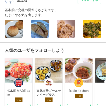
里之助
基本的に究極の面倒くさがりです。

たまにやる気を出します。
人気のユーザをフォローしよう
HOME MADE ca
東北楽天ゴールデ
Radio kitchen
ke
ンイーグルス
公式
公式
公式