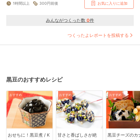
1時間以上
300円前後
お気に入りに追加
みんながつくった数
0
件
つくったよレポートを投稿する
黒豆のおすすめレシピ
おすすめ
おすすめ
おすすめ
おせちに！黒豆煮 / K
甘さと香ばしさが絶
黒豆チーズのカ