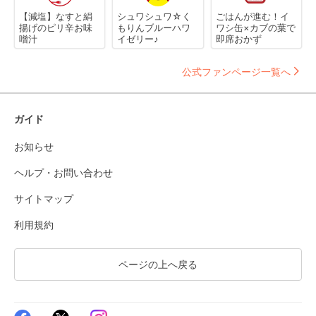
【減塩】なすと絹
シュワシュワ☆く
ごはんが進む！イ
揚げのピリ辛お味
もりんブルーハワ
ワシ缶×カブの葉で
噌汁
イゼリー♪
即席おかず
公式ファンページ一覧へ
ガイド
お知らせ
ヘルプ・お問い合わせ
サイトマップ
利用規約
ページの上へ戻る