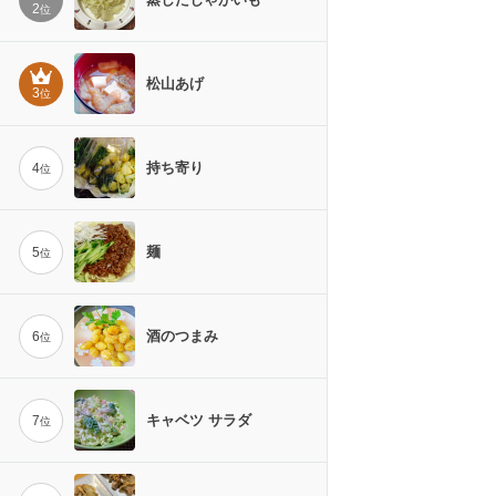
2
位
松山あげ
3
位
持ち寄り
4
位
麺
5
位
酒のつまみ
6
位
キャベツ サラダ
7
位