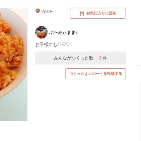
約10分
お気に入りに追加
ぷ〜みぃまま♪
お子様にも♡♡♡
みんながつくった数
3
件
つくったよレポートを投稿する