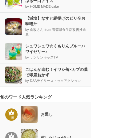
ぷる一口アイス
by HOME MADE cake
【減塩】なすと絹揚げのピリ辛お
味噌汁
by 食改さん from 青森県食生活改善推進
員
シュワシュワ☆くもりんブルーハ
ワイゼリー♪
by サンサンキッズTV
ごはんが進む！イワシ缶×カブの葉
で即席おかず
by DSAデイリーストックアクション
旬のワード人気ランキング
お通し
1
位
蒸したじゃがいも