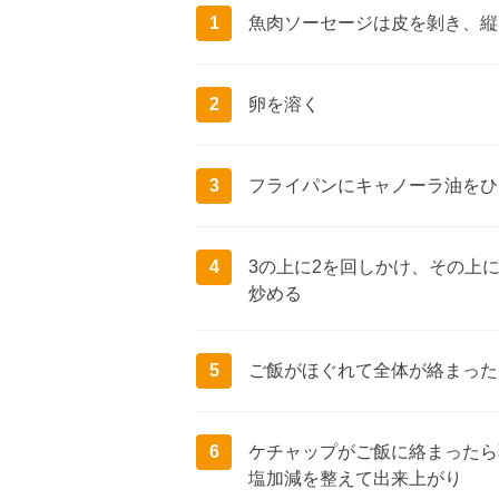
1
魚肉ソーセージは皮を剝き、縦
2
卵を溶く
3
フライパンにキャノーラ油をひ
4
3の上に2を回しかけ、その上
炒める
5
ご飯がほぐれて全体が絡まった
6
ケチャップがご飯に絡まったら
塩加減を整えて出来上がり