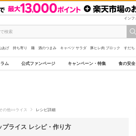
インフ
山あげ
持ち寄り
麺
酒のつまみ
キャベツ サラダ
豚ヒレ肉 ブロック
すだち
コラム
公式ファンページ
キャンペーン・特集
食の安全
その他○○ライス
レシピ詳細
ップライス レシピ・作り方