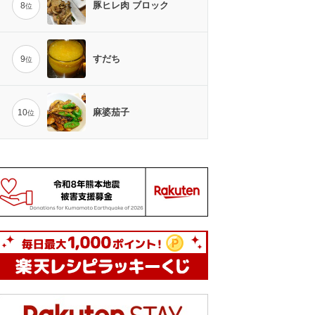
豚ヒレ肉 ブロック
8
位
すだち
9
位
麻婆茄子
10
位