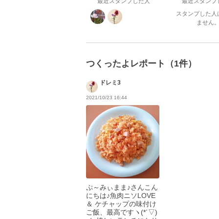
最近スタンプした人
最近スタンプ
スタンプした人
ません
つくったよレポート（1件）
ドレミ3
2021/10/23 16:44
ぷ～みぃまま♪さんこん
にちは♪魚肉ニソLOVE
＆ ケチャップの味付け
ご飯、最高ですヽ(*´▽)