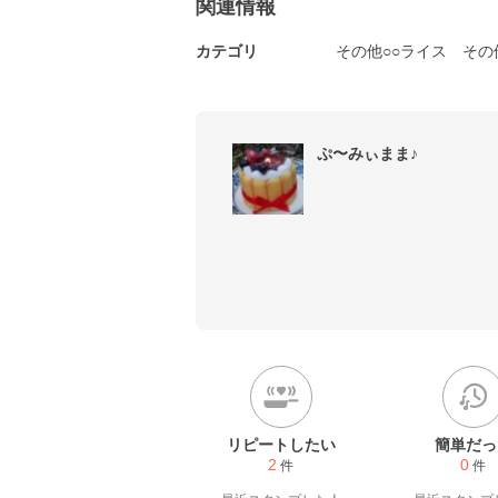
関連情報
カテゴリ
その他○○ライス
その
ぷ〜みぃまま♪
リピートしたい
簡単だっ
2
0
件
件