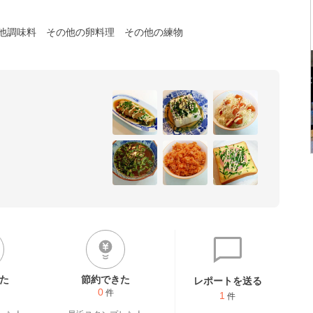
他調味料
その他の卵料理
その他の練物
た
節約できた
レポートを送る
0
件
1
件