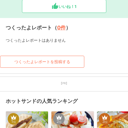
いいね！
1
つくったよレポート（
0
件
）
つくったよレポートはありません
つくったよレポートを投稿する
【PR】
ホットサンドの人気ランキング
1
2
3
位
位
位