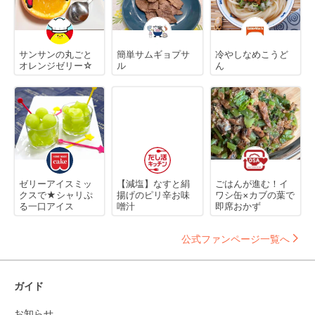
サンサンの丸ごと
簡単サムギョプサ
冷やしなめこうど
オレンジゼリー☆
ル
ん
ゼリーアイスミッ
【減塩】なすと絹
ごはんが進む！イ
クスで★シャリぷ
揚げのピリ辛お味
ワシ缶×カブの葉で
る一口アイス
噌汁
即席おかず
公式ファンページ一覧へ
ガイド
お知らせ