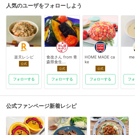
人気のユーザをフォローしよう
楽天レシピ
食改さん from 青
HOME MADE ca
me
森県食生...
ke
公式
公式
公式
フォローする
フォローする
フォローする
フォ
公式ファンページ新着レシピ