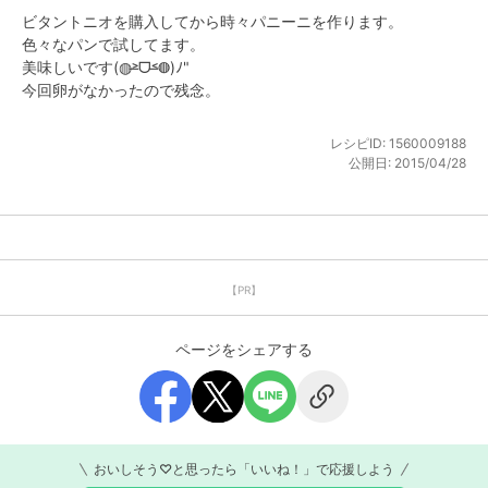
ビタントニオを購入してから時々パニーニを作ります。 

色々なパンで試してます。 

美味しいです(◍˃̶ᗜ˂̶◍)ﾉ" 

今回卵がなかったので残念。
レシピID:
1560009188
公開日:
2015/04/28
【PR】
ページをシェアする
おいしそう♡と思ったら「いいね！」で応援しよう