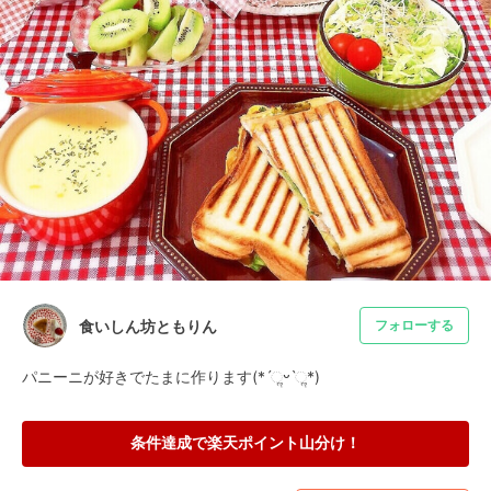
食いしん坊ともりん
フォローする
パニーニが好きでたまに作ります(*ˊૢᵕˋૢ*)
条件達成で楽天ポイント山分け！