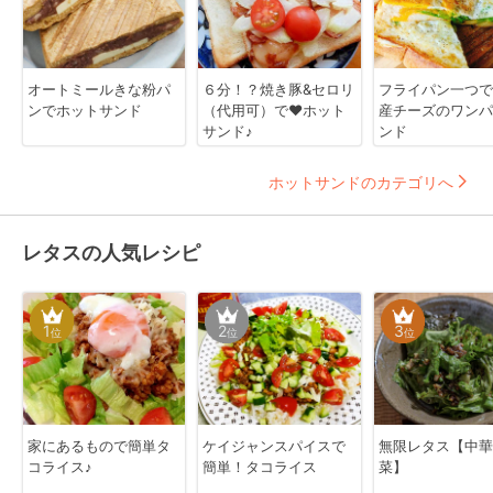
オートミールきな粉パ
６分！？焼き豚&セロリ
フライパン一つで
ンでホットサンド
（代用可）で❤ホット
産チーズのワンパ
サンド♪
ンド
ホットサンドのカテゴリへ
レタスの人気レシピ
1
2
3
位
位
位
家にあるもので簡単タ
ケイジャンスパイスで
無限レタス【中華
コライス♪
簡単！タコライス
菜】