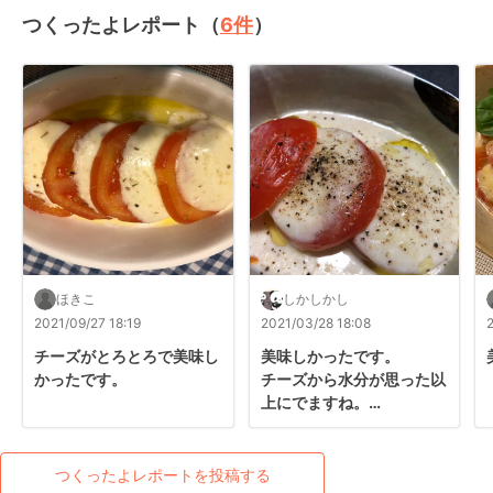
つくったよレポート（
6
件
）
ほきこ
しかしかし
2021/09/27 18:19
2021/03/28 18:08
チーズがとろとろで美味し
美味しかったです。

かったです。
チーズから水分が思った以
上にでますね。

ビールと合いますね。

次回はモッツァレラをいつ
も以上に絞ってから焼いて
つくったよレポートを投稿する