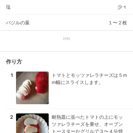
塩
少々
バジルの葉
１〜２枚
【PR】
作り方
1
トマトとモッツァレラチーズは５m
m幅にスライスします。
2
耐熱皿に並べたトマトの上にモッ
ツァレラチーズを乗せ、オーブン
トースターかグリルで３〜４分焼