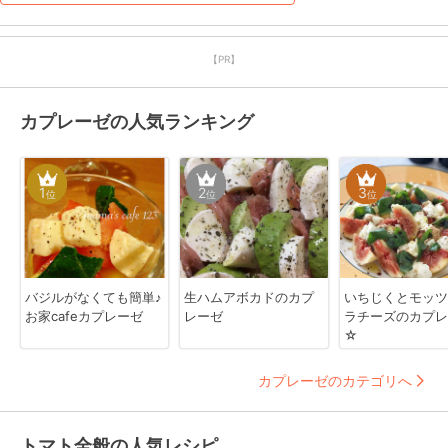
みたいと思います。
【PR】
カプレーゼの人気ランキング
1
2
3
位
位
位
バジルがなくても簡単♪
生ハムアボカドのカプ
いちじくとモッツ
お家cafeカプレーゼ
レーゼ
ラチーズのカプレ
☆
カプレーゼのカテゴリへ
トマト全般の人気レシピ