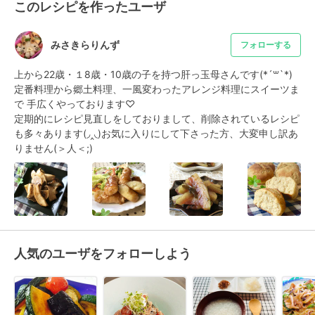
このレシピを作ったユーザ
みさきらりんず
フォローする
上から22歳・１8歳・10歳の子を持つ肝っ玉母さんです(*´꒳`*)

定番料理から郷土料理、一風変わったアレンジ料理にスイーツま
で 手広くやっております♡

定期的にレシピ見直しをしておりまして、削除されているレシピ
も多々あります(◞‸◟)お気に入りにして下さった方、大変申し訳あ
りません(＞人＜;)
人気のユーザをフォローしよう