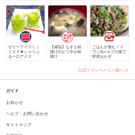
ゼリーアイスミッ
【減塩】なすと絹
ごはんが進む！イ
クスで★シャリぷ
揚げのピリ辛お味
ワシ缶×カブの葉で
る一口アイス
噌汁
即席おかず
公式ファンページ一覧へ
ガイド
お知らせ
ヘルプ・お問い合わせ
サイトマップ