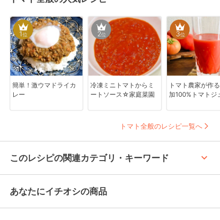
1
2
3
位
位
位
簡単！激ウマドライカ
冷凍ミニトマトからミ
トマト農家が作る
レー
ートソース☆家庭菜園
加100%トマトジ
トマト全般のレシピ一覧へ
keyboard_arrow_up
このレシピの関連カテゴリ・キーワード
あなたにイチオシの商品