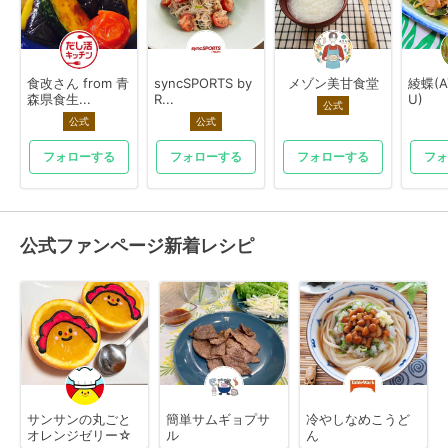
食改さん from 青
syncSPORTS by
メゾン美甘食堂
綾蝶(A
森県食生...
R...
U)
公式
公式
公式
フォローする
フォローする
フォローする
フォ
公式ファンページ新着レシピ
サンサンの丸ごと
簡単サムギョプサ
冷やしなめこうど
オレンジゼリー☆
ル
ん