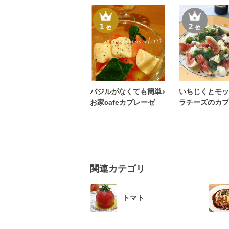
1
2
位
位
バジルがなくても簡単♪
いちじくとモッ
お家cafeカプレーゼ
ラチーズのカプ
☆
関連カテゴリ
トマト