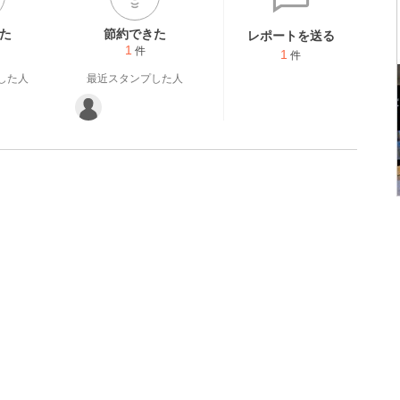
た
節約できた
レポートを送る
1
件
1
件
した人
最近スタンプした人