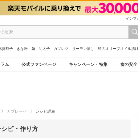
インフ
麻婆茄子
きな粉
麺
明太子
カツレツ
サーモン漬け
鯖のオリーブオイル漬
コラム
公式ファンページ
キャンペーン・特集
食の安全
カプレーゼ
レシピ詳細
レシピ・作り方