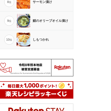
サーモン漬け
8
位
鯖のオリーブオイル漬け
9
位
しもつかれ
10
位