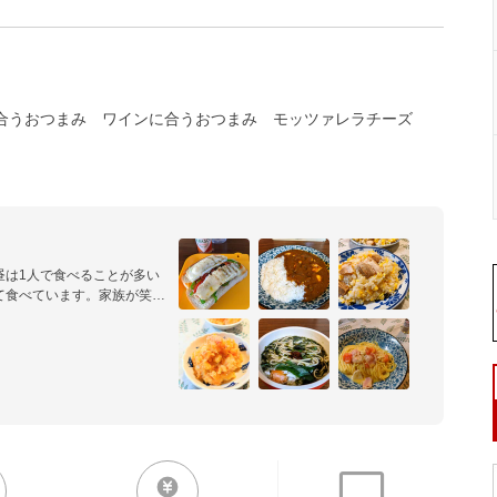
合うおつまみ
ワインに合うおつまみ
モッツァレラチーズ
昼は1人で食べることが多い
て食べています。家族が笑顔
考えて日々奮闘中です！

した暗闇ミイラのイカスミパ
ました♪

ャベツ焼、5月かつおの青じ
て頂きました♪♪♪