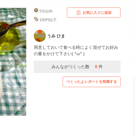
5分以内
お気に入りに追加
100円以下
うみ ひま
用意しておいて食べる時によく混ぜてお好み
の量をかけて下さい( ^ω^ )
みんながつくった数
8
件
つくったよレポートを投稿する