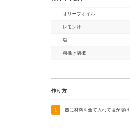
オリーブオイル
レモン汁
塩
粗挽き胡椒
作り方
1
器に材料を全て入れて塩が溶け