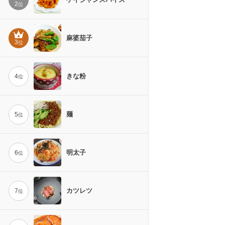
2
位
麻婆茄子
3
位
きな粉
4
位
麺
5
位
明太子
6
位
カツレツ
7
位