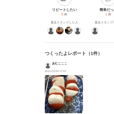
リピートしたい
簡単だっ
5
1
件
件
最近スタンプした人
最近スタンプ
つくったよレポート（1件）
あむこここ
2021/12/29 17:03