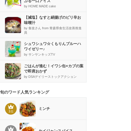
ぷる一口アイス
by HOME MADE cake
【減塩】なすと絹揚げのピリ辛お
味噌汁
by 食改さん from 青森県食生活改善推進
員
シュワシュワ☆くもりんブルーハ
ワイゼリー♪
by サンサンキッズTV
ごはんが進む！イワシ缶×カブの葉
で即席おかず
by DSAデイリーストックアクション
旬のワード人気ランキング
ミンチ
1
位
ケイジャンスパイス