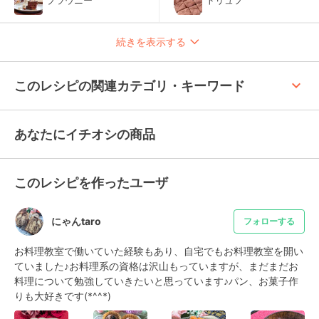
ブラウニー
トリュフ
続きを表示する
keyboard_arrow_up
このレシピの関連カテゴリ・キーワード
あなたにイチオシの商品
このレシピを作ったユーザ
にゃんtaro
フォローする
お料理教室で働いていた経験もあり、自宅でもお料理教室を開い
ていました♪お料理系の資格は沢山もっていますが、まだまだお
料理について勉強していきたいと思っています♪パン、お菓子作
りも大好きです(*^^*)