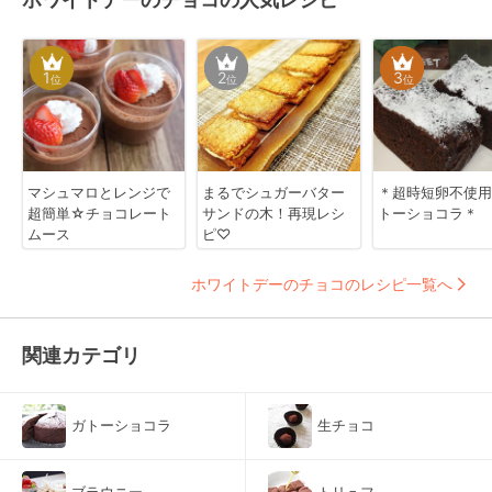
1
2
3
位
位
位
マシュマロとレンジで
まるでシュガーバター
＊超時短卵不使用
超簡単☆チョコレート
サンドの木！再現レシ
トーショコラ＊
ムース
ピ♡
ホワイトデーのチョコのレシピ一覧へ
関連カテゴリ
ガトーショコラ
生チョコ