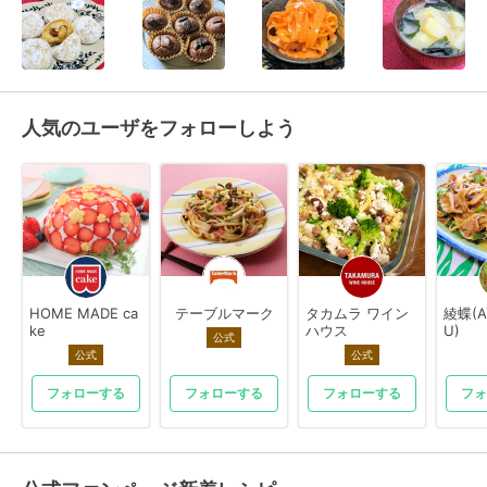
人気のユーザをフォローしよう
HOME MADE ca
テーブルマーク
タカムラ ワイン
綾蝶(A
ke
ハウス
U)
公式
公式
公式
フォローする
フォローする
フォローする
フォ