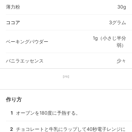
薄力粉
30g
ココア
3グラム
1g（小さじ半分
ベーキングパウダー
弱）
バニラエッセンス
少々
【PR】
作り方
1
オーブンを180度に予熱する。
2
チョコレートと牛乳にラップして40秒電子レンジに