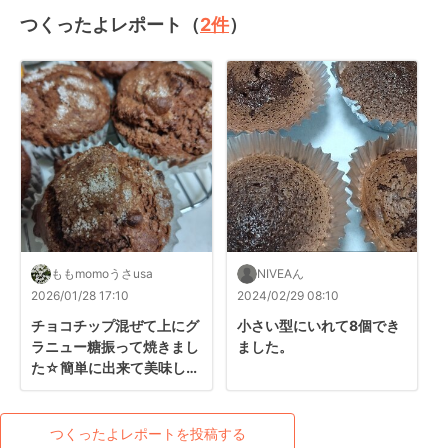
つくったよレポート（
2
件
）
ももmomoうさusa
NIVEAん
2026/01/28 17:10
2024/02/29 08:10
チョコチップ混ぜて上にグ
小さい型にいれて8個でき
ラニュー糖振って焼きまし
ました。
た☆簡単に出来て美味しか
ったです♪
つくったよレポートを投稿する