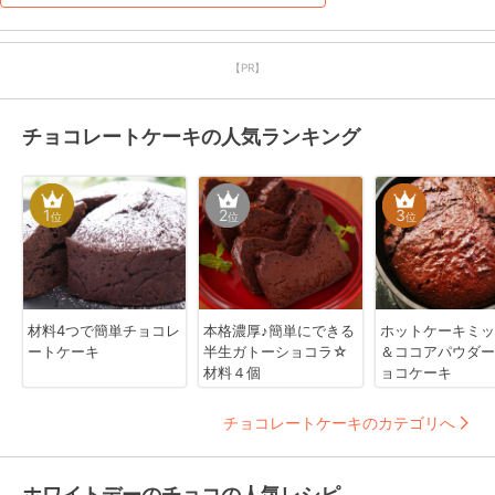
【PR】
チョコレートケーキの人気ランキング
1
2
3
位
位
位
材料4つで簡単チョコレ
本格濃厚♪簡単にできる
ホットケーキミッ
ートケーキ
半生ガトーショコラ☆
＆ココアパウダー
材料４個
ョコケーキ
チョコレートケーキのカテゴリへ
ホワイトデーのチョコの人気レシピ