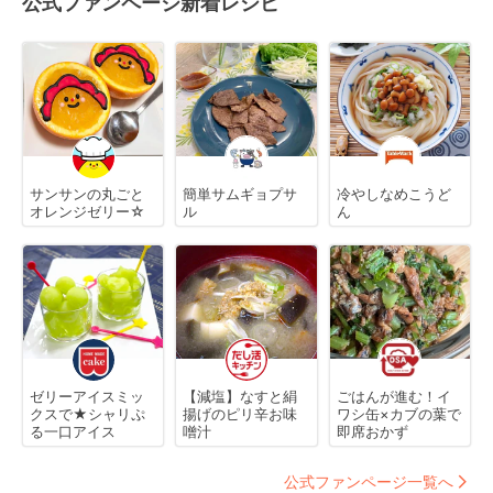
公式ファンページ新着レシピ
サンサンの丸ごと
簡単サムギョプサ
冷やしなめこうど
オレンジゼリー☆
ル
ん
ゼリーアイスミッ
【減塩】なすと絹
ごはんが進む！イ
クスで★シャリぷ
揚げのピリ辛お味
ワシ缶×カブの葉で
る一口アイス
噌汁
即席おかず
公式ファンページ一覧へ