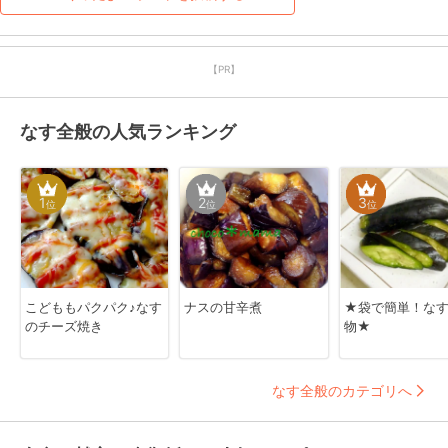
【PR】
なす全般の人気ランキング
1
2
3
位
位
位
こどももパクパク♪なす
ナスの甘辛煮
★袋で簡単！な
のチーズ焼き
物★
なす全般のカテゴリへ