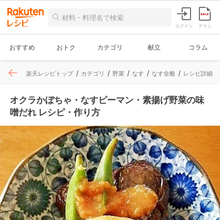
ログイン
チラシ
おすすめ
おトク
カテゴリ
献立
コラム
楽天レシピトップ
カテゴリ
野菜
なす
なす全般
レシピ詳細
オクラかぼちゃ・なすピーマン・素揚げ野菜の味
噌だれ レシピ・作り方