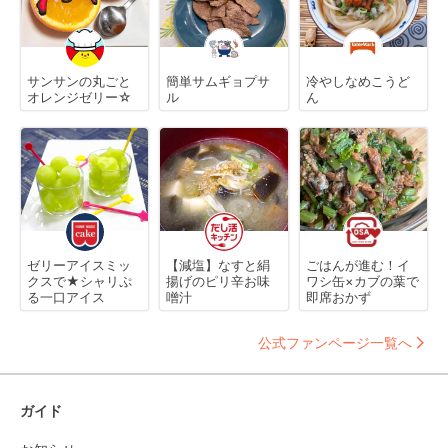
サンサンの丸ごと
簡単サムギョプサ
冷やしなめこうど
オレンジゼリー☆
ル
ん
ゼリーアイスミッ
【減塩】なすと絹
ごはんが進む！イ
クスで★シャリぷ
揚げのピリ辛お味
ワシ缶×カブの葉で
る一口アイス
噌汁
即席おかず
公式ファンページ一覧へ
ガイド