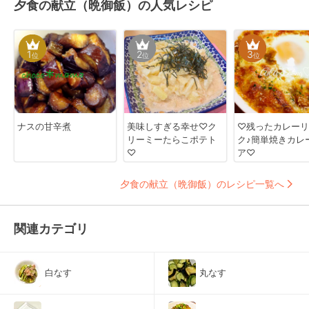
夕食の献立（晩御飯）の人気レシピ
1
2
3
位
位
位
ナスの甘辛煮
美味しすぎる幸せ♡ク
♡残ったカレーリ
リーミーたらこポテト
ク♪簡単焼きカレ
♡
ア♡
夕食の献立（晩御飯）のレシピ一覧へ
関連カテゴリ
白なす
丸なす