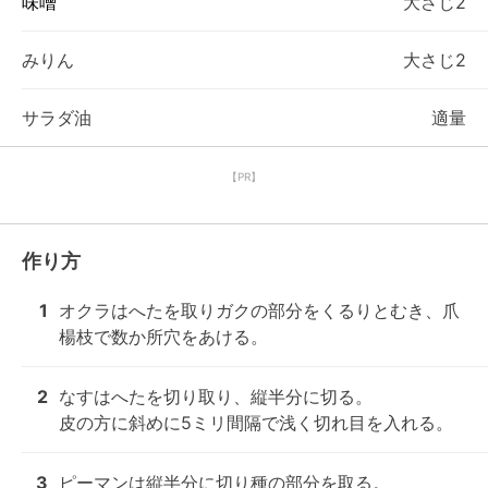
味噌
大さじ2
みりん
大さじ2
サラダ油
適量
【PR】
作り方
1
オクラはへたを取りガクの部分をくるりとむき、爪
楊枝で数か所穴をあける。
2
なすはへたを切り取り、縦半分に切る。

皮の方に斜めに5ミリ間隔で浅く切れ目を入れる。
3
ピーマンは縦半分に切り種の部分を取る。
