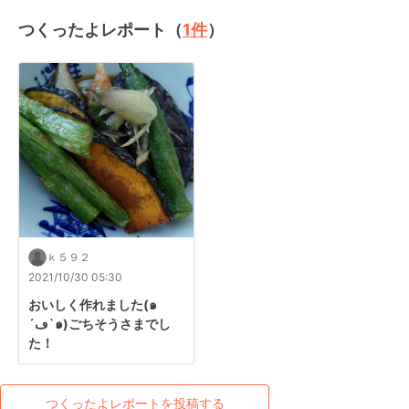
つくったよレポート（
1
件
）
ｋ５９２
2021/10/30 05:30
おいしく作れました(๑
´ڡ`๑)ごちそうさまでし
た！
つくったよレポートを投稿する