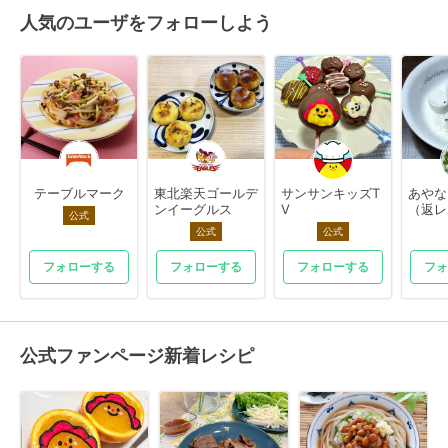
人気のユーザをフォローしよう
テーブルマーク
東北楽天ゴールデ
サンサンキッズT
あやな
ンイーグルス
V
（返レ
公式
公式
公式
フォローする
フォローする
フォローする
フォ
公式ファンページ新着レシピ