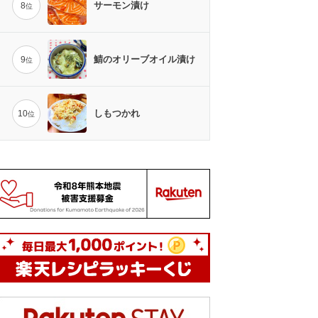
サーモン漬け
8
位
鯖のオリーブオイル漬け
9
位
しもつかれ
10
位