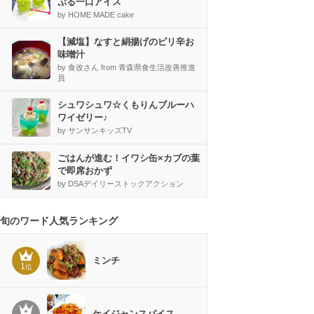
ぷる一口アイス
by HOME MADE cake
【減塩】なすと絹揚げのピリ辛お
味噌汁
by 食改さん from 青森県食生活改善推進
員
シュワシュワ☆くもりんブルーハ
ワイゼリー♪
by サンサンキッズTV
ごはんが進む！イワシ缶×カブの葉
で即席おかず
by DSAデイリーストックアクション
旬のワード人気ランキング
ミンチ
1
位
ケイジャンスパイス