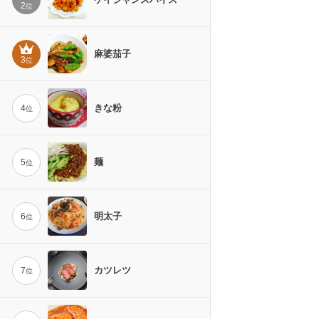
2
位
麻婆茄子
3
位
きな粉
4
位
麺
5
位
明太子
6
位
カツレツ
7
位