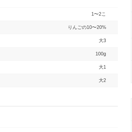
1〜2こ
りんごの10〜20%
大3
100g
大1
大2