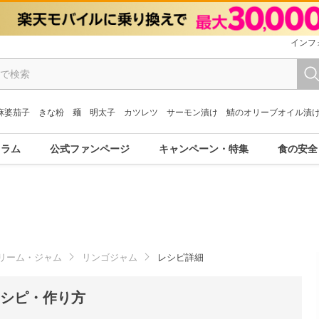
インフ
麻婆茄子
きな粉
麺
明太子
カツレツ
サーモン漬け
鯖のオリーブオイル漬
コラム
公式ファンページ
キャンペーン・特集
食の安全
リーム・ジャム
リンゴジャム
レシピ詳細
レシピ・作り方