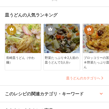
皿うどんの人気ランキング
1
2
3
位
位
位
長崎皿うどん（やわ
野菜たっぷり☆2人前の
ブロッコリーの茎
麺）
皿うどんで3人分♪
☆野菜たっぷり
ん
皿うどんのカテゴリへ
keyboard_arrow_up
このレシピの関連カテゴリ・キーワード