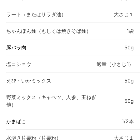
ラード（またはサラダ油）
大さじ１
ちゃんぽん麺（もしくは焼きそば麺）
1袋
豚バラ肉
50g
塩コショウ
適量（小さじ1）
えび・いかミックス
50g
野菜ミックス（キャベツ、人参、玉ねぎ
50g
他）
かまぼこ
1/2本
水溶き片栗粉（片栗粉）
大さじ１