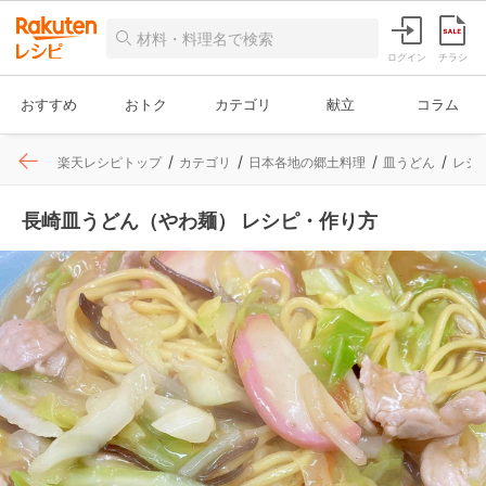
ログイン
チラシ
おすすめ
おトク
カテゴリ
献立
コラム
楽天レシピトップ
カテゴリ
日本各地の郷土料理
皿うどん
レシ
長崎皿うどん（やわ麺） レシピ・作り方