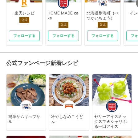
楽天レシピ
HOME MADE ca
北海道別海町（べ
イン
ke
つかいちょう）
公式
公式
公式
フォローする
フォローする
フォローする
フォ
公式ファンページ新着レシピ
簡単サムギョプサ
冷やしなめこうど
ゼリーアイスミッ
ル
ん
クスで★シャリぷ
る一口アイス