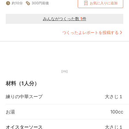
約10分
300円前後
お気に入りに追加
みんながつくった数
1
件
つくったよレポートを投稿する
【PR】
材料（1人分）
練りの中華スープ
大さじ１
お湯
100cc
オイスターソース
大さじ１