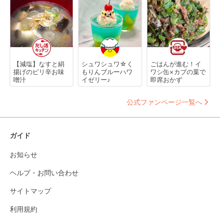
【減塩】なすと絹
シュワシュワ☆く
ごはんが進む！イ
揚げのピリ辛お味
もりんブルーハワ
ワシ缶×カブの葉で
噌汁
イゼリー♪
即席おかず
公式ファンページ一覧へ
ガイド
お知らせ
ヘルプ・お問い合わせ
サイトマップ
利用規約