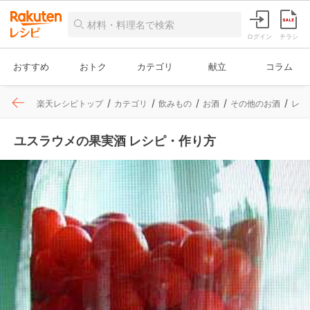
ログイン
チラシ
おすすめ
おトク
カテゴリ
献立
コラム
楽天レシピトップ
カテゴリ
飲みもの
お酒
その他のお酒
レシ
ユスラウメの果実酒 レシピ・作り方