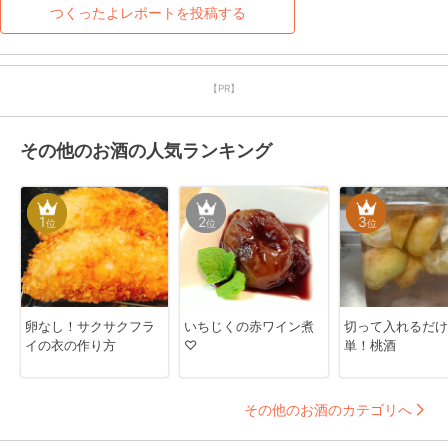
しみです。
つくったよレポートを投稿する
【PR】
その他のお酒の人気ランキング
1
2
3
位
位
位
卵なし！サクサクフラ
いちじくの赤ワイン煮
切って入れるだけ
イの衣の作り方
♡
単！桃酒
その他のお酒のカテゴリへ