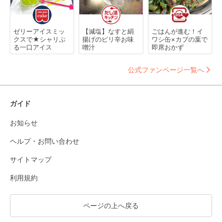
ゼリーアイスミッ
【減塩】なすと絹
ごはんが進む！イ
クスで★シャリぷ
揚げのピリ辛お味
ワシ缶×カブの葉で
る一口アイス
噌汁
即席おかず
公式ファンページ一覧へ
ガイド
お知らせ
ヘルプ・お問い合わせ
サイトマップ
利用規約
ページの上へ戻る