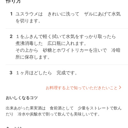
作り方
1
ユスラウメは　きれいに洗って　ザルにあげて水気
を切ります。
2
１をふきんで軽く拭いて水気をすっかり取ったら　
煮沸消毒した　広口瓶に入れます。

その上から　砂糖とホワイトリカーを注いで　冷暗
所に保存します。
3
１ヶ月ほどしたら　完成です。
お料理する上で知っていただきたいこと
おいしくなるコツ
出来あがった果実酒は　食前酒として　少量をストレートで飲ん
だり　冷水や炭酸水で割って飲んでも美味しいです。