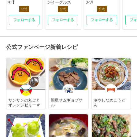
社】
ンイーグルス
おき
公式
公式
公式
フォローする
フォローする
フォローする
フォ
公式ファンページ新着レシピ
サンサンの丸ごと
簡単サムギョプサ
冷やしなめこうど
オレンジゼリー☆
ル
ん