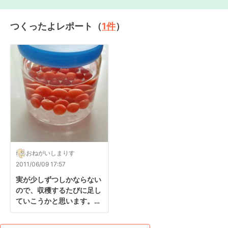
つくったよレポート（
1
件
）
おねがいしまりす
2011/06/09 17:57
実が少しずつしかならない
ので、収穫するたびに足し
ていこうかと思います。

ユスラウメのお酒は初めて
なので、できあがるのが楽