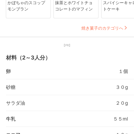
かぼちゃのスコップ
抹茶とホワイトチョ
スパイシーキャ
モンブラン
コレートのマフィン
トケーキ
焼き菓子のカテゴリへ
【PR】
材料（2～3人分）
卵
１個
砂糖
３０g
サラダ油
２０g
牛乳
５５ml