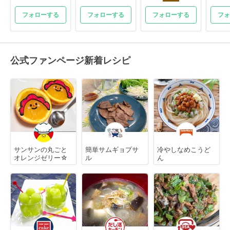
フォローする
フォローする
フォローする
フォ
公式ファンページ新着レシピ
サンサンの丸ごと
簡単サムギョプサ
冷やしなめこうど
オレンジゼリー☆
ル
ん