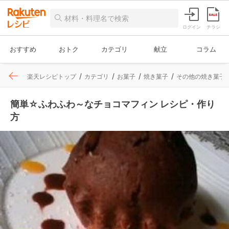
ログイン
チラシ
おすすめ
おトク
カテゴリ
献立
コラム
楽天レシピトップ
カテゴリ
お菓子
焼き菓子
その他の焼き菓子
簡単☆ふわふわ～なチョコマフィン レシピ・作り
方