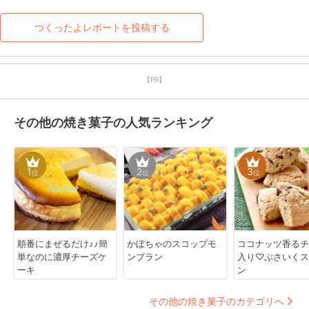
す。
つくったよレポートを投稿する
【PR】
その他の焼き菓子の人気ランキング
1
2
3
位
位
位
順番にまぜるだけ♪♪簡
かぼちゃのスコップモ
ココナッツ香るチ
単なのに濃厚チーズケ
ンブラン
入り♡ぶさいくス
ーキ
ン
その他の焼き菓子のカテゴリへ