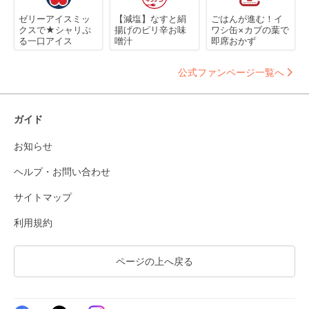
ゼリーアイスミッ
【減塩】なすと絹
ごはんが進む！イ
クスで★シャリぷ
揚げのピリ辛お味
ワシ缶×カブの葉で
る一口アイス
噌汁
即席おかず
公式ファンページ一覧へ
ガイド
お知らせ
ヘルプ・お問い合わせ
サイトマップ
利用規約
ページの上へ戻る