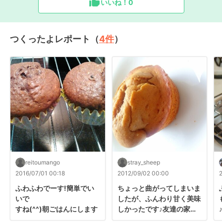
いいね！
0
つくったよレポート（
4
件
）
reitoumango
stray_sheep
2016/07/01 00:18
2012/09/02 00:00
ふわふわでーす!簡単でい
ちょっと曲がってしまいま
いで

したが、ふんわり甘く美味
すね(^^)朝ごはんにします
しかったです♪友達の家に
♪
も作って持っていきまー