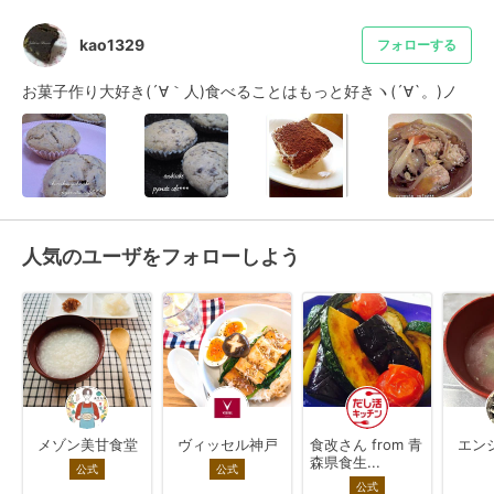
kao1329
フォローする
お菓子作り大好き(´∀｀人)食べることはもっと好きヽ(´∀`。)ノ
人気のユーザをフォローしよう
メゾン美甘食堂
ヴィッセル神戸
食改さん from 青
エン
森県食生...
公式
公式
公式