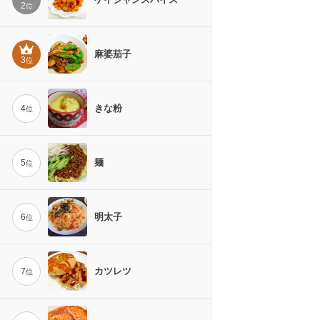
2
位
麻婆茄子
3
位
きな粉
4
位
麺
5
位
明太子
6
位
カツレツ
7
位