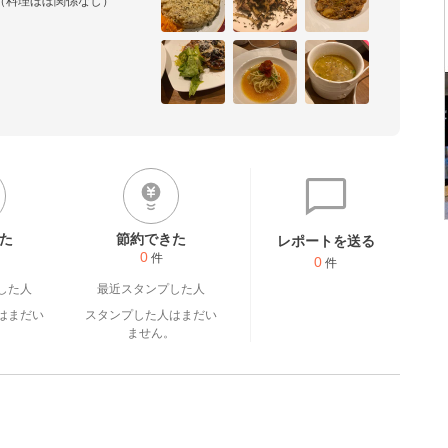
す（料理ほぼ関係なし）

た
節約できた
レポートを送る
0
件
0
件
した人
最近スタンプした人
はまだい
スタンプした人はまだい
。
ません。