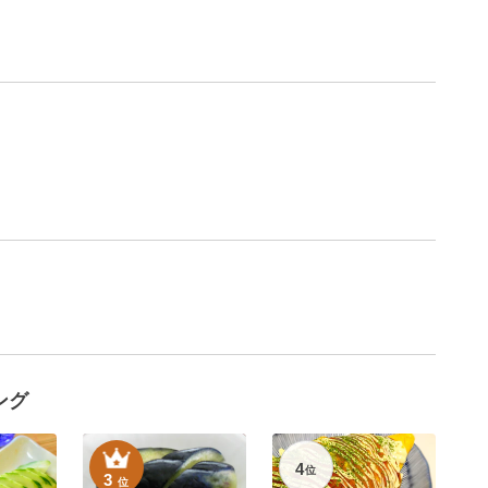
ング
4
位
3
位