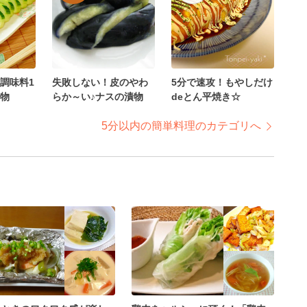
調味料1
失敗しない！皮のやわ
5分で速攻！もやしだけ
物
らか～い♪ナスの漬物
deとん平焼き☆
5分以内の簡単料理のカテゴリへ