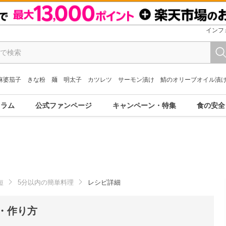
インフ
麻婆茄子
きな粉
麺
明太子
カツレツ
サーモン漬け
鯖のオリーブオイル漬
コラム
公式ファンページ
キャンペーン・特集
食の安全
短
5分以内の簡単料理
レシピ詳細
・作り方