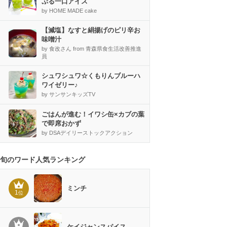
ぷる一口アイス
by HOME MADE cake
【減塩】なすと絹揚げのピリ辛お
味噌汁
by 食改さん from 青森県食生活改善推進
員
シュワシュワ☆くもりんブルーハ
ワイゼリー♪
by サンサンキッズTV
ごはんが進む！イワシ缶×カブの葉
で即席おかず
by DSAデイリーストックアクション
旬のワード人気ランキング
ミンチ
1
位
ケイジャンスパイス