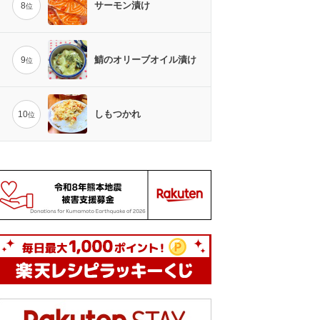
サーモン漬け
8
位
鯖のオリーブオイル漬け
9
位
しもつかれ
10
位