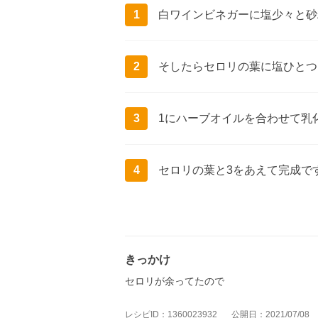
1
白ワインビネガーに塩少々と砂
2
そしたらセロリの葉に塩ひとつ
3
1にハーブオイルを合わせて乳
4
セロリの葉と3をあえて完成で
きっかけ
セロリが余ってたので
レシピID：1360023932
公開日：2021/07/08