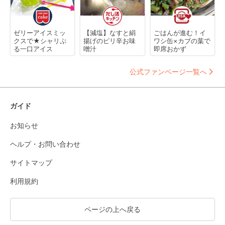
ゼリーアイスミッ
【減塩】なすと絹
ごはんが進む！イ
クスで★シャリぷ
揚げのピリ辛お味
ワシ缶×カブの葉で
る一口アイス
噌汁
即席おかず
公式ファンページ一覧へ
ガイド
お知らせ
ヘルプ・お問い合わせ
サイトマップ
利用規約
ページの上へ戻る