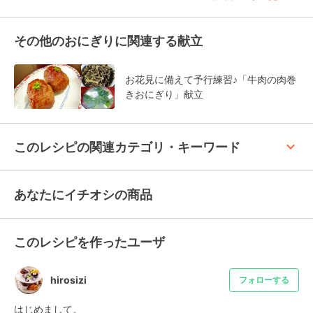
その他のおにぎりに関連する献立
お花見に備えて予行練習♪「牛肉の肉巻
きおにぎり」献立
keyboard_arrow_up
このレシピの関連カテゴリ・キーワード
あなたにイチオシの商品
このレシピを作ったユーザ
hirosizi
フォローする
はじめまして。
