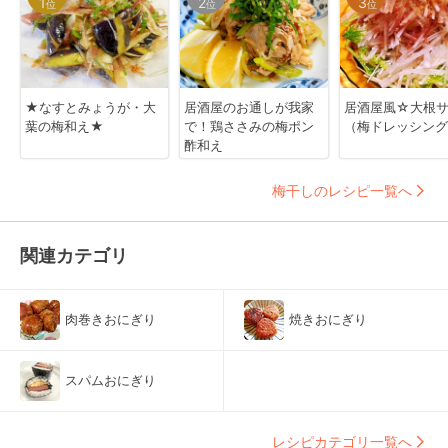
1
2
3
位
位
位
★なすとみょうが・大
居酒屋のお通しが我家
居酒屋風☆大根
葉の梅和え★
で！鶏ささみの梅ポン
（梅ドレッシング
酢和え
梅干しのレシピ一覧へ
関連カテゴリ
肉巻きおにぎり
焼きおにぎり
スパムおにぎり
レシピカテゴリ一覧へ