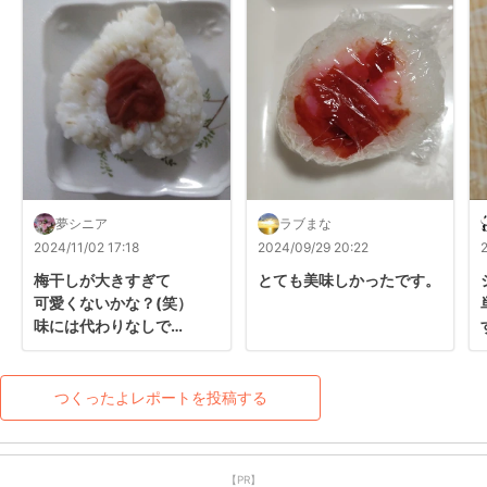
夢シニア
ラブまな
2024/11/02 17:18
2024/09/29 20:22
梅干しが大きすぎて

とても美味しかったです。
可愛くないかな？(笑）

味には代わりなしで

美味しかったです(@_@)
つくったよレポートを投稿する
【PR】