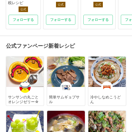
税レシピ
公式
公式
公式
フォローする
フォローする
フォローする
フォ
公式ファンページ新着レシピ
サンサンの丸ごと
簡単サムギョプサ
冷やしなめこうど
オレンジゼリー☆
ル
ん