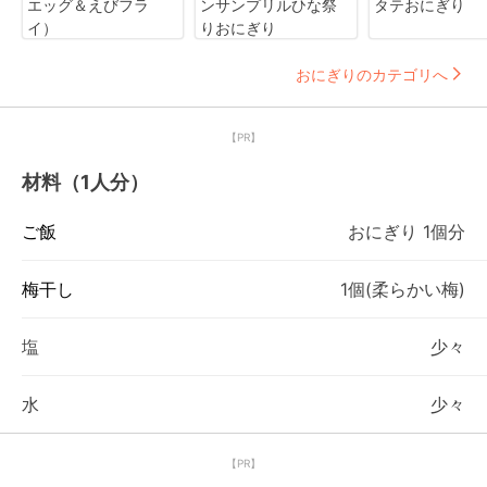
エッグ＆えびフラ
ンサンプリルひな祭
タテおにぎり
イ）
りおにぎり
おにぎりのカテゴリへ
【PR】
材料（1人分）
ご飯
おにぎり 1個分
梅干し
1個(柔らかい梅)
塩
少々
水
少々
【PR】