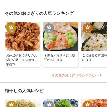
その他のおにぎりの人気ランキング
1
2
3
位
位
位
お弁当やおにぎりの具
子供も大好き☆鮭と枝
ごま油香る韓国海
材に♡豚しゃぶ肉の甘
豆のおにぎり
にぎり
辛煮♡
その他のおにぎりのカテゴリへ
梅干しの人気レシピ