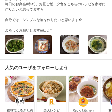
毎日のお弁当(時々)、お昼ご飯、夕食をこちらのレシピを参考に
作りたいと思ってます☆

自分では、シンプルな物を作りたいと思います☆

よろしくお願いしますm(_ _)m
人気のユーザをフォローしよう
都城市ふるさと納
楽天レシピ
Radio kitchen
林