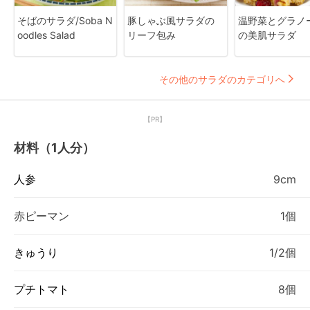
そばのサラダ/Soba N
豚しゃぶ風サラダの
温野菜とグラノ
oodles Salad
リーフ包み
の美肌サラダ
その他のサラダのカテゴリへ
【PR】
材料（1人分）
人参
9cm
赤ピーマン
1個
きゅうり
1/2個
プチトマト
8個