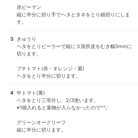
赤ピーマン

縦に半分に切り手でヘタとタネをとり細切りにしま
す。
3
きゅうり

ヘタをとりビーラーで縦に３箇所皮をむき幅5mmに
切ります。

プチトマト(赤・オレンジ・紫)

ヘタをとり半分に切ります。
4
中トマト(黄)

ヘタをとり三等分し、2/3使います。

※1個入れると葉物が入らなかったので^^;

グリーンオークリーフ

縦に半分に切ります。