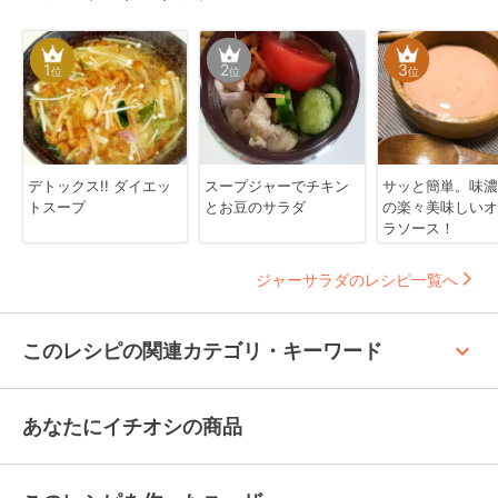
1
2
3
位
位
位
デトックス!! ダイエッ
スープジャーでチキン
サッと簡単。味濃
トスープ
とお豆のサラダ
の楽々美味しいオ
ラソース！
ジャーサラダのレシピ一覧へ
keyboard_arrow_up
このレシピの関連カテゴリ・キーワード
あなたにイチオシの商品