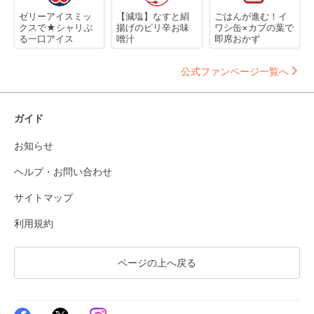
ゼリーアイスミッ
【減塩】なすと絹
ごはんが進む！イ
クスで★シャリぷ
揚げのピリ辛お味
ワシ缶×カブの葉で
る一口アイス
噌汁
即席おかず
公式ファンページ一覧へ
ガイド
お知らせ
ヘルプ・お問い合わせ
サイトマップ
利用規約
ページの上へ戻る