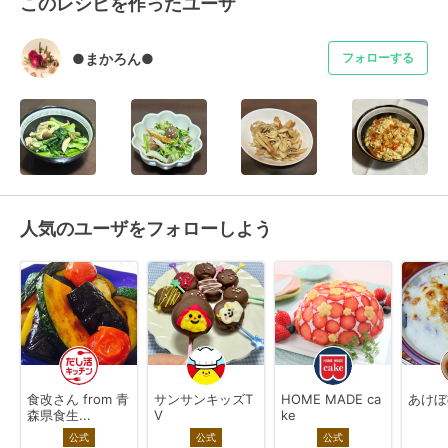
このレシピを作ったユーザ
●まかろん●
フォローする
人気のユーザをフォローしよう
食改さん from 青
サンサンキッズT
HOME MADE ca
あけぼ
森県食生...
V
ke
公式
公式
公式