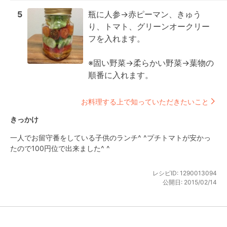
5
瓶に人参→赤ピーマン、きゅう
り、トマト、グリーンオークリー
フを入れます。

※固い野菜→柔らかい野菜→葉物の
順番に入れます。
お料理する上で知っていただきたいこと
きっかけ
一人でお留守番をしている子供のランチ^ ^プチトマトが安かっ
たので100円位で出来ました^ ^
レシピID:
1290013094
公開日:
2015/02/14