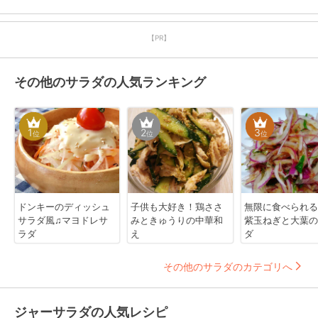
【PR】
その他のサラダの人気ランキング
1
2
3
位
位
位
ドンキーのディッシュ
子供も大好き！鶏ささ
無限に食べられる
サラダ風♫マヨドレサ
みときゅうりの中華和
紫玉ねぎと大葉の
ラダ
え
ダ
その他のサラダのカテゴリへ
ジャーサラダの人気レシピ