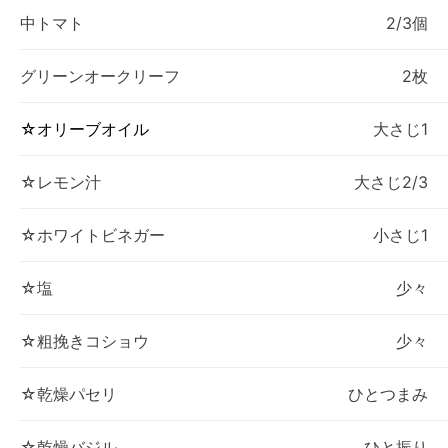
中トマト
2/3個
グリーンオークリーフ
2枚
☆オリーブオイル
大さじ1
☆レモン汁
大さじ2/3
☆ホワイトビネガー
小さじ1
☆塩
少々
☆粗挽きコショウ
少々
☆乾燥パセリ
ひとつまみ
☆乾燥バジル
ひと振り