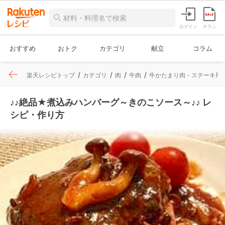
ログイン
チラシ
おすすめ
おトク
カテゴリ
献立
コラム
楽天レシピトップ
カテゴリ
肉
牛肉
牛かたまり肉・ステーキ用
♪♪絶品★煮込みハンバーグ～きのこソース～♪♪ レ
シピ・作り方