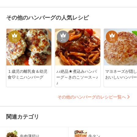
その他のハンバーグの人気レシピ
1
2
3
位
位
位
１歳児の離乳食＆幼児
♪♪絶品★煮込みハンバ
マヨネーズが隠
食♡ミニハンバーグ
ーグ～きのこソース～♪
おいしいハンバー
♪
その他のハンバーグのレシピ一覧へ
関連カテゴリ
牛肉薄切り
牛タン