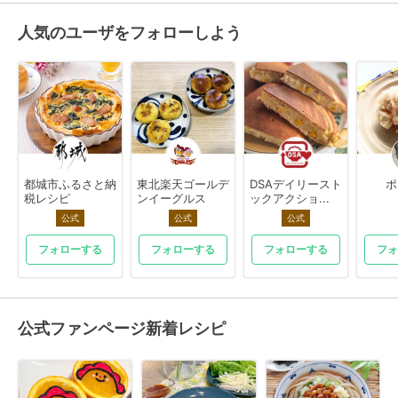
人気のユーザをフォローしよう
都城市ふるさと納
東北楽天ゴールデ
DSAデイリースト
ポ
税レシピ
ンイーグルス
ックアクショ...
公式
公式
公式
フォローする
フォローする
フォローする
フォ
公式ファンページ新着レシピ