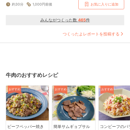
約30分
1,000円前後
お気に入りに追加
みんながつくった数
465
件
つくったよレポートを投稿する
牛肉のおすすめレシピ
おすすめ
おすすめ
おすすめ
ビーフペッパー焼き
簡単サムギョプサル
コンビーフのパ