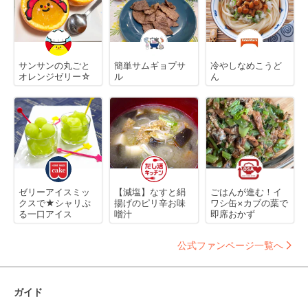
サンサンの丸ごと
簡単サムギョプサ
冷やしなめこうど
オレンジゼリー☆
ル
ん
ゼリーアイスミッ
【減塩】なすと絹
ごはんが進む！イ
クスで★シャリぷ
揚げのピリ辛お味
ワシ缶×カブの葉で
る一口アイス
噌汁
即席おかず
公式ファンページ一覧へ
ガイド