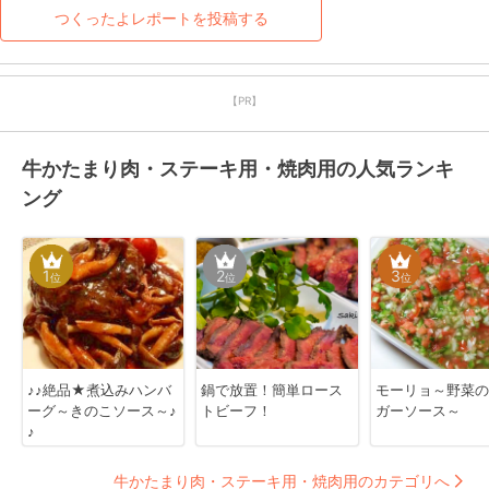
つくったよレポートを投稿する
【PR】
牛かたまり肉・ステーキ用・焼肉用の人気ランキ
ング
1
2
3
位
位
位
♪♪絶品★煮込みハンバ
鍋で放置！簡単ロース
モーリョ～野菜の
ーグ～きのこソース～♪
トビーフ！
ガーソース～
♪
牛かたまり肉・ステーキ用・焼肉用のカテゴリへ