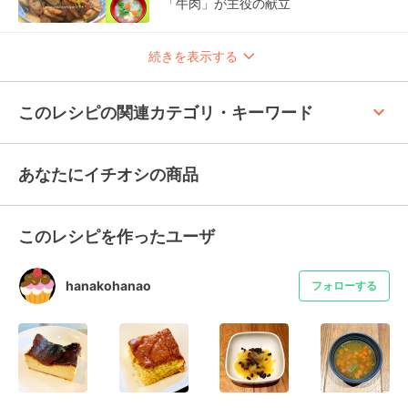
「牛肉」が主役の献立
続きを表示する
keyboard_arrow_up
このレシピの関連カテゴリ・キーワード
あなたにイチオシの商品
このレシピを作ったユーザ
hanakohanao
フォローする