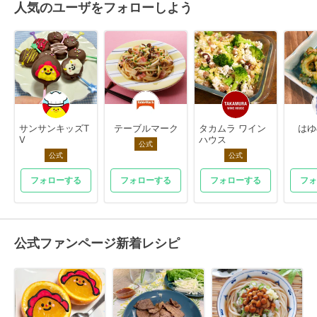
人気のユーザをフォローしよう
サンサンキッズT
テーブルマーク
タカムラ ワイン
はゆ
V
ハウス
公式
公式
公式
フォローする
フォローする
フォローする
フォ
公式ファンページ新着レシピ