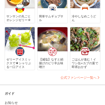
サンサンの丸ごと
簡単サムギョプサ
冷やしなめこうど
オレンジゼリー☆
ル
ん
ゼリーアイスミッ
【減塩】なすと絹
ごはんが進む！イ
クスで★シャリぷ
揚げのピリ辛お味
ワシ缶×カブの葉で
る一口アイス
噌汁
即席おかず
公式ファンページ一覧へ
ガイド
お知らせ