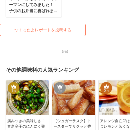
ーマンにしてみました！

子供のお弁当に喜ばれまし
た☆
つくったよレポートを投稿する
【PR】
その他調味料の人気ランキング
1
2
3
位
位
位
病みつきの美味しさ！
【シュガーラスク】ト
アレンジ自在♡は
青唐辛子のにんにく醤
ースターでサクッと香
つレモンと苦くな