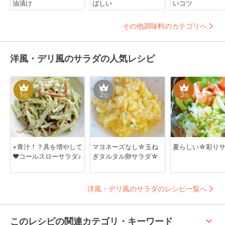
油漬け
ばしい
いコツ
その他調味料のカテゴリへ
洋風・デリ風のサラダの人気レシピ
1
2
3
位
位
位
+青汁！？具を増やして
マヨネーズなし☆玉ね
夏らしい☆彩り
❤コールスローサラダ♪
ぎタルタル卵サラダ☆
洋風・デリ風のサラダのレシピ一覧へ
keyboard_arrow_up
このレシピの関連カテゴリ・キーワード