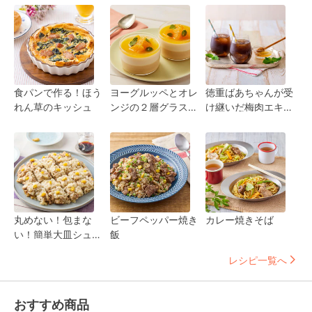
食パンで作る！ほう
ヨーグルッペとオレ
徳重ばあちゃんが受
れん草のキッシュ
ンジの２層グラスデ
け継いだ梅肉エキス
ザート♪
はちみつソーダ
丸めない！包まな
ビーフペッパー焼き
カレー焼きそば
い！簡単大皿シュー
飯
マイ
レシピ一覧へ
おすすめ商品