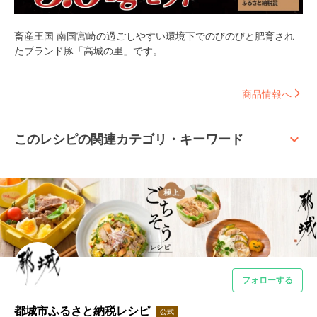
畜産王国 南国宮崎の過ごしやすい環境下でのびのびと肥育され
たブランド豚「高城の里」です。
商品情報へ
keyboard_arrow_up
このレシピの関連カテゴリ・キーワード
フォローする
都城市ふるさと納税レシピ
公式