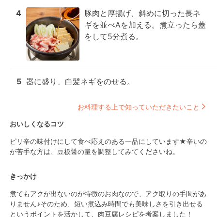
4
豚肉と厚揚げ、斜めに切った長ネ
ギを並べAを加える。煮立ったら蓋
をして5分煮る。
5
器に盛り、白髪ネギをのせる。
お料理する上で知っていただきたいこと
おいしくなるコツ
ピリ辛の味付けにして食べ応えのある一品にしています★辛いの
が苦手な方は、豆板醤の量を調整してみてくださいね。
きっかけ
煮てもアクが出ないのが特徴のお肉なので、アク取りの手間があ
りません♪そのため、短い煮込み時間でも美味しさを引き出せる
というポイントを活かして、肉豆腐レシピを考案しました！