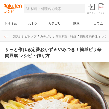
ログイン
チラシ
おすすめ
おトク
カテゴリ
献立
コラム
楽天レシピトップ
カテゴリ
簡単料理・時短
簡単豚肉料理
レシ
サッと作れる定番おかず★やみつき！簡単ピリ辛
肉豆腐 レシピ・作り方