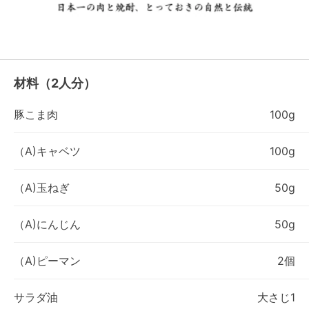
材料（2人分）
豚こま肉
100g
（A)キャベツ
100g
（A)玉ねぎ
50g
（A)にんじん
50g
（A)ピーマン
2個
サラダ油
大さじ1