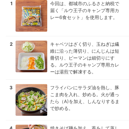
1
今回は、都城市のふるさと納税で
届く「ルウ王子のキャンプ専用カ
レー6食セット」を使用します。
2
キャベツはざく切り、玉ねぎは繊
維に沿った薄切り、にんじんは短
冊切り、ピーマンは細切りにす
る。ルウ王子のキャンプ専用カレ
ーは湯煎で解凍する。
3
フライパンにサラダ油を熱し、豚
こま肉を入れ、炒める。火が通っ
たら（A)を加え、しんなりするま
で炒める。
4
焼きそば麺を加え、蓋をして蒸し