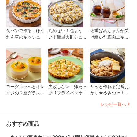
食パンで作る！ほう
丸めない！包まな
徳重ばあちゃんが受
れん草のキッシュ
い！簡単大皿シュー
け継いだ梅肉エキス
マイ
はちみつソーダ
ヨーグルッペとオレ
失敗しない！卵たっ
サッと作れる定番お
ンジの２層グラスデ
ぷりフライパンオム
かず★やみつき！簡
ザート♪
レツ
単ピリ辛肉豆腐
レシピ一覧へ
おすすめ商品