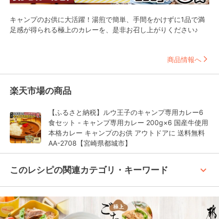
キャンプのお供に大活躍！湯煎で簡単、手間をかけずに1品で満
足感が得られる極上のカレーを、是非お召し上がりください♪
商品情報へ
楽天市場の商品
【ふるさと納税】ルウ王子のキャンプ専用カレー6
食セット - キャンプ専用カレー 200g×6 国産牛使用
本格カレー キャンプのお供 アウトドアに 送料無料
AA-2708【宮崎県都城市】
keyboard_arrow_up
このレシピの関連カテゴリ・キーワード