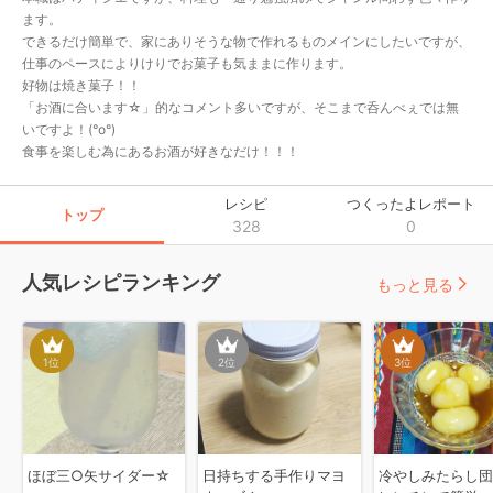
ます。

できるだけ簡単で、家にありそうな物で作れるものメインにしたいですが、
仕事のペースによりけりでお菓子も気ままに作ります。

好物は焼き菓子！！

「お酒に合います☆」的なコメント多いですが、そこまで呑んべぇでは無
いですよ！(°o°)

食事を楽しむ為にあるお酒が好きなだけ！！！
レシピ
つくったよレポート
トップ
328
0
人気レシピランキング
もっと見る
1
位
2
位
3
位
ほぼ三○矢サイダー☆
日持ちする手作りマヨ
冷やしみたらし団