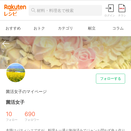
ログイン
チラシ
おすすめ
おトク
カテゴリ
献立
コラム
フォローする
菌活女子のマイページ
菌活女子
10
690
フォロー
フォロワー
本職はパティシエですが、料理も一通り勉強済みでジャンル問わず色々作り