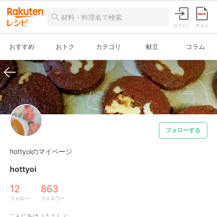
ログイン
チラシ
おすすめ
おトク
カテゴリ
献立
コラム
フォローする
hottyoiのマイページ
hottyoi
12
863
フォロー
フォロワー
こんにちは（＾＾）／　
