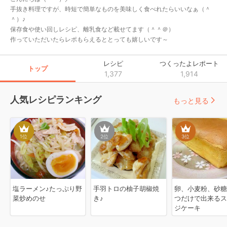
手抜き料理ですが、時短で簡単なものを美味しく食べれたらいいなぁ（＾
＾）♪

保存食や使い回しレシピ、離乳食など載せてます（＾＾＠）

作っていただいたらレポもらえるととっても嬉しいです～
レシピ
つくったよレポート
トップ
1,377
1,914
人気レシピランキング
もっと見る
1
位
2
位
3
位
塩ラーメン♪たっぷり野
手羽トロの柚子胡椒焼
卵、小麦粉、砂糖
菜炒めのせ
き♪
つだけで出来るス
ジケーキ