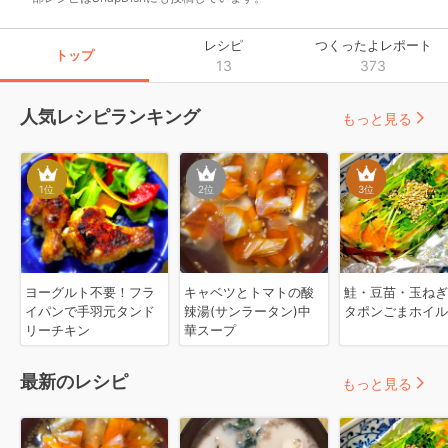
レシピ
つくったよレポート
トップ
13
373
人気レシピランキング
もっと見る
1
位
2
位
3
位
ヨーグルト不要！フラ
キャベツとトマトの酸
鮭・豆苗・玉ねぎ
イパンで手羽元タンド
辣湯(サンラータン)中
タポンごまホイル
リーチキン
華スープ
最新のレシピ
もっと見る