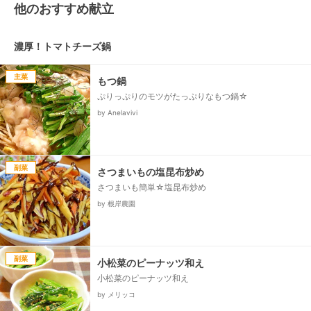
他のおすすめ献立
濃厚！トマトチーズ鍋
主菜
もつ鍋
ぷりっぷりのモツがたっぷりなもつ鍋☆
by Anelavivi
副菜
さつまいもの塩昆布炒め
さつまいも簡単☆塩昆布炒め
by 根岸農園
副菜
小松菜のピーナッツ和え
小松菜のピーナッツ和え
by メリッコ