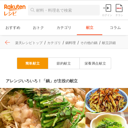
ログイン
チラシ
おすすめ
おトク
カテゴリ
献立
コラム
楽天レシピトップ
カテゴリ
鍋料理
その他の鍋
献立詳細
簡単献立
節約献立
栄養満点献立
アレンジいろいろ！「鍋」が主役の献立