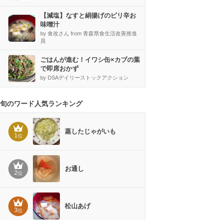
【減塩】なすと絹揚げのピリ辛お
味噌汁
by 食改さん from 青森県食生活改善推進
員
ごはんが進む！イワシ缶×カブの葉
で即席おかず
by DSAデイリーストックアクション
旬のワード人気ランキング
蒸したじゃがいも
1
位
お通し
2
位
松山あげ
3
位