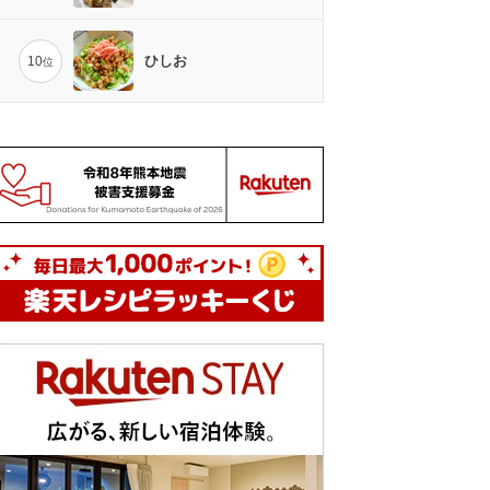
ひしお
10
位