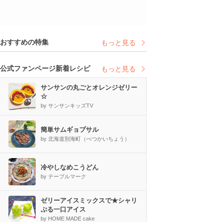
おすすめの特集
もっと見る
公式ファンページ新着レシピ
もっと見る
サンサンの丸ごとオレンジゼリー
☆
by サンサンキッズTV
簡単サムギョプサル
by 北海道別海町（べつかいちょう）
冷やしなめこうどん
by テーブルマーク
ゼリーアイスミックスで★シャリ
ぷる一口アイス
by HOME MADE cake