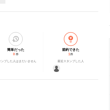
簡単だった
節約できた
0
1
件
件
タンプした人はまだいません
最近スタンプした人