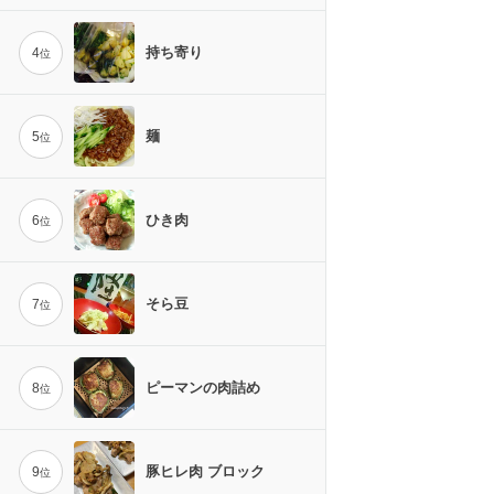
持ち寄り
4
位
麺
5
位
ひき肉
6
位
そら豆
7
位
ピーマンの肉詰め
8
位
豚ヒレ肉 ブロック
9
位