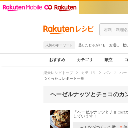
人気のキーワード
蒸したじゃがいも
お通し
松
おすすめ
カテゴリ
献立
楽天レシピトップ
カテゴリ
パン
ハー
つくったよレポート一覧
ヘーゼルナッツとチョコのカ
「ヘーゼルナッツとチョコの
しています！
みんながつくった数
2
件