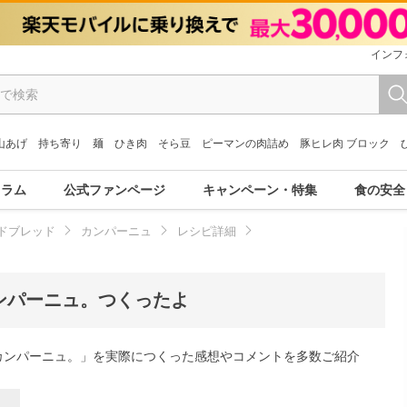
インフ
山あげ
持ち寄り
麺
ひき肉
そら豆
ピーマンの肉詰め
豚ヒレ肉 ブロック
コラム
公式ファンページ
キャンペーン・特集
食の安全
ドブレッド
カンパーニュ
レシピ詳細
ンパーニュ。つくったよ
カンパーニュ。」を実際につくった感想やコメントを多数ご紹介