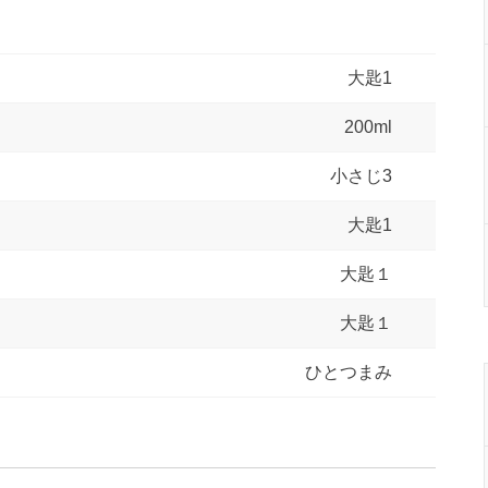
大匙1
200ml
小さじ3
大匙1
大匙１
大匙１
ひとつまみ