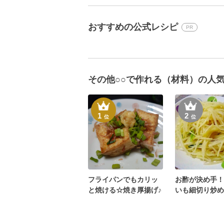
おすすめの公式レシピ
PR
その他○○で作れる（材料）の人
1
2
位
位
フライパンでもカリッ
お酢が決め手！
と焼ける☆焼き厚揚げ♪
いも細切り炒め
土豆絲）