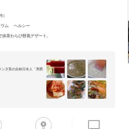
料）
リウム
ヘルシー
で抹茶わらび餅風デザート。
ンダ系の自称日本人「男爵 
を愛する夫と二人暮らしで
.com/
jp/mooneyes0527/