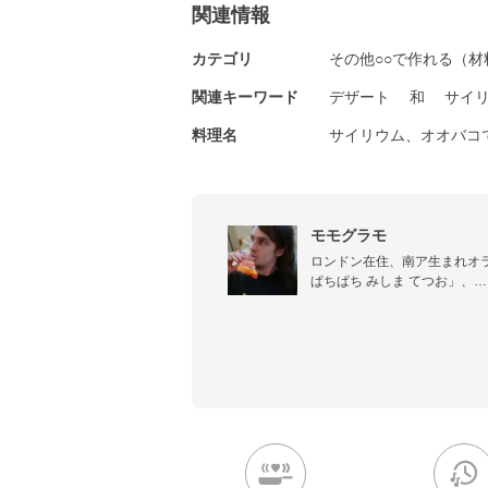
関連情報
カテゴリ
その他○○で作れる（材
関連キーワード
デザート
和
サイ
料理名
サイリウム、オオバコ
モモグラモ
ロンドン在住、南ア生まれオラ
ぱちぱち みしま てつお」、

日本とうどんと柚子こしょう
す。ブログ

http://mograla.blog56.fc2
http://plaza.rakuten.co.