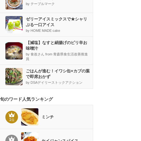
by テーブルマーク
ゼリーアイスミックスで★シャリ
ぷる一口アイス
by HOME MADE cake
【減塩】なすと絹揚げのピリ辛お
味噌汁
by 食改さん from 青森県食生活改善推進
員
ごはんが進む！イワシ缶×カブの葉
で即席おかず
by DSAデイリーストックアクション
旬のワード人気ランキング
ミンチ
1
位
ケイジャンスパイス