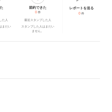
た
節約できた
レポートを送る
0
件
0
件
した人
最近スタンプした人
はまだい
スタンプした人はまだい
。
ません。