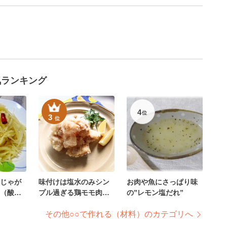
気ランキング
4
位
3
位
じゃが
味付けは塩水のみシン
お肉や魚にさっぱり味
（酸辣
プル過ぎる鶏モモ肉の
の”レモン塩だれ”
から揚げ
その他○○で作れる（材料）のカテゴリへ