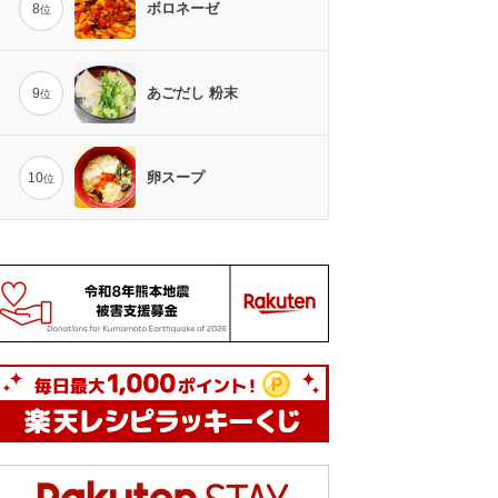
ボロネーゼ
8
位
あごだし 粉末
9
位
卵スープ
10
位