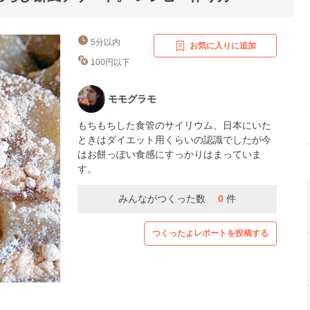
5分以内
お気に入りに追加
100円以下
モモグラモ
もちもちした食管のサイリウム、日本にいた
ときはダイエット用くらいの認識でしたが今
はお餅っぽい食感にすっかりはまっていま
す。
みんながつくった数
0
件
つくったよレポートを投稿する