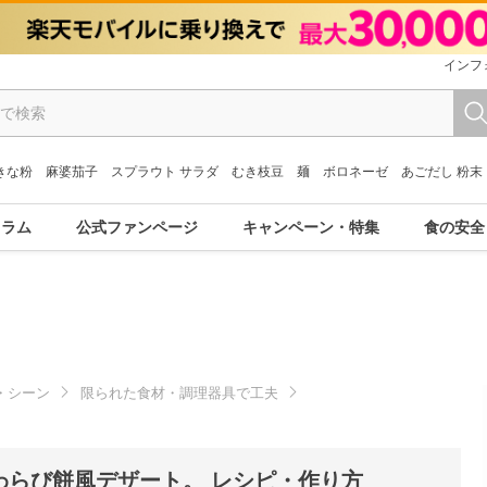
インフ
きな粉
麻婆茄子
スプラウト サラダ
むき枝豆
麺
ボロネーゼ
あごだし 粉末
コラム
公式ファンページ
キャンペーン・特集
食の安全
・シーン
限られた食材・調理器具で工夫
わらび餅風デザート。 レシピ・作り方