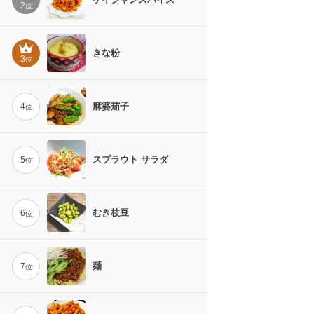
2
位
きな粉
3
位
麻婆茄子
4
位
スプラウト サラダ
5
位
むき枝豆
6
位
麺
7
位