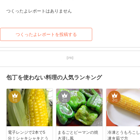
つくったよレポートはありません
つくったよレポートを投稿する
【PR】
包丁を使わない料理の人気ランキング
1
2
3
位
位
位
電子レンジで2本で5
まるごとピーマンの焼
冷凍とうもろこし
分！シャキシャキとう
き浸し風
凍☆茹で方