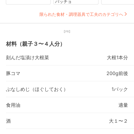
パッチョ
限られた食材・調理器具で工夫のカテゴリへ
【PR】
材料（親子３〜４人分）
刻んだ塩漬け大根菜
大根1本分
豚コマ
200g前後
ぶなしめじ（ほぐしておく）
1パック
食用油
適量
酒
大１〜２