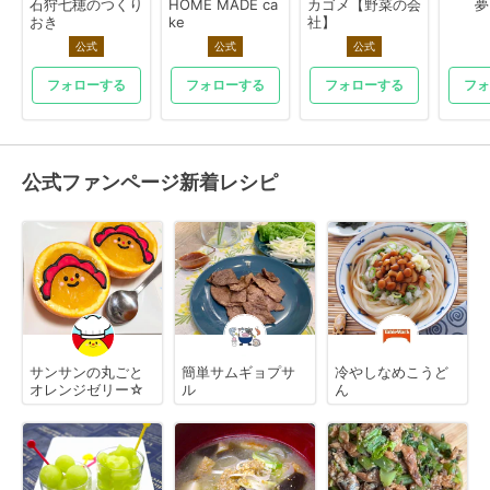
石狩七穂のつくり
HOME MADE ca
カゴメ【野菜の会
夢
おき
ke
社】
公式
公式
公式
フォローする
フォローする
フォローする
フォ
公式ファンページ新着レシピ
サンサンの丸ごと
簡単サムギョプサ
冷やしなめこうど
オレンジゼリー☆
ル
ん