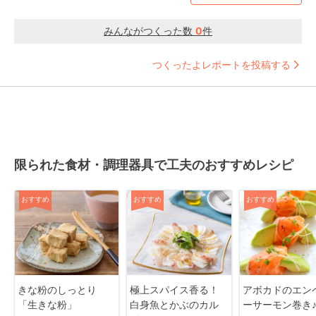
みんながつくった数
0
件
つくったよレポートを投稿する
限られた食材・調理器具で工夫のおすすめレシピ
おすすめ
おすすめ
おすすめ
きな粉のしっとり
極上スパイス香る！
アボカドのエン
「生きな粉」
白身魚とかぶのカル
ーサーモン巻き