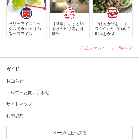
ゼリーアイスミッ
【減塩】なすと絹
ごはんが進む！イ
クスで★シャリぷ
揚げのピリ辛お味
ワシ缶×カブの葉で
る一口アイス
噌汁
即席おかず
公式ファンページ一覧へ
ガイド
お知らせ
ヘルプ・お問い合わせ
サイトマップ
利用規約
ページの上へ戻る