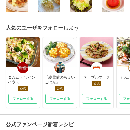
人気のユーザをフォローしよう
タカムラ ワイン
「終電前のちょい
テーブルマーク
とん
ハウス
ごはん」
公式
公式
公式
フォローする
フォローする
フォローする
フォ
公式ファンページ新着レシピ