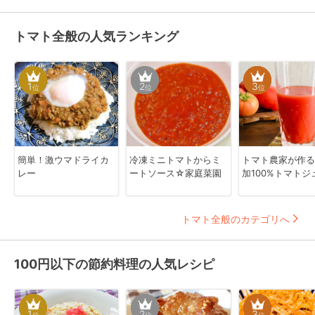
トマト全般の人気ランキング
1
2
3
位
位
位
簡単！激ウマドライカ
冷凍ミニトマトからミ
トマト農家が作る
レー
ートソース☆家庭菜園
加100%トマトジ
トマト全般のカテゴリへ
100円以下の節約料理の人気レシピ
1
2
3