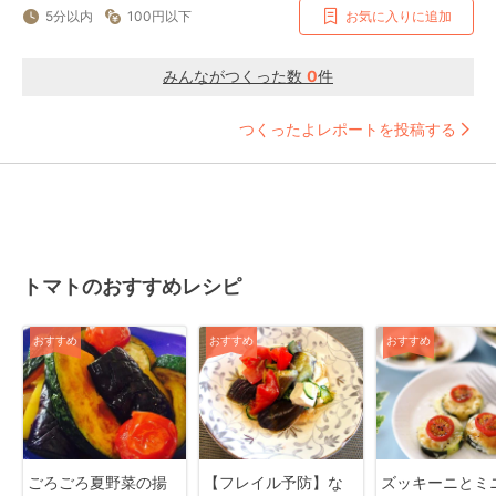
5分以内
100円以下
お気に入りに追加
みんながつくった数
0
件
つくったよレポートを投稿する
トマトのおすすめレシピ
おすすめ
おすすめ
おすすめ
ごろごろ夏野菜の揚
【フレイル予防】な
ズッキーニとミ