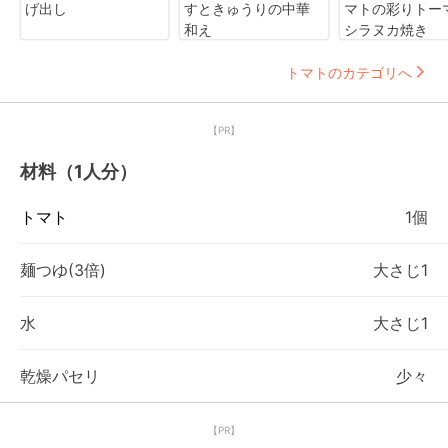
げ出し
すときゅうりの中華
マトの彩りトー
和え
シラヌカ焼き
トマトのカテゴリへ
【PR】
材料（1人分）
トマト
1個
麺つゆ(3倍)
大さじ1
水
大さじ1
乾燥パセリ
少々
【PR】