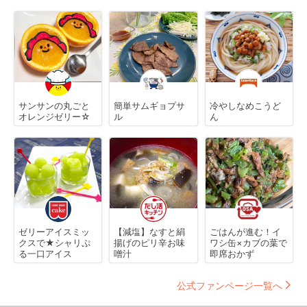
サンサンの丸ごと
簡単サムギョプサ
冷やしなめこうど
オレンジゼリー☆
ル
ん
ゼリーアイスミッ
【減塩】なすと絹
ごはんが進む！イ
クスで★シャリぷ
揚げのピリ辛お味
ワシ缶×カブの葉で
る一口アイス
噌汁
即席おかず
公式ファンページ一覧へ