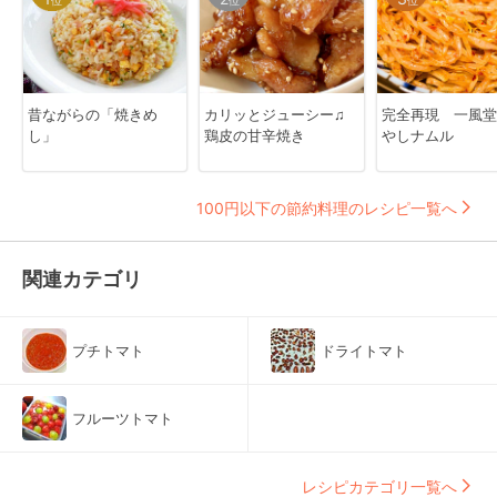
位
位
位
昔ながらの「焼きめ
カリッとジューシー♫
完全再現 一風堂
し」
鶏皮の甘辛焼き
やしナムル
100円以下の節約料理のレシピ一覧へ
関連カテゴリ
プチトマト
ドライトマト
フルーツトマト
レシピカテゴリ一覧へ