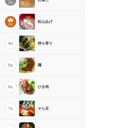
2
位
松山あげ
3
位
持ち寄り
4
位
麺
5
位
ひき肉
6
位
そら豆
7
位