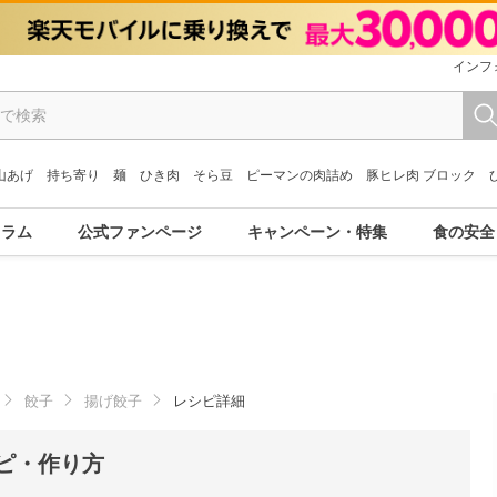
インフ
山あげ
持ち寄り
麺
ひき肉
そら豆
ピーマンの肉詰め
豚ヒレ肉 ブロック
コラム
公式ファンページ
キャンペーン・特集
食の安全
餃子
揚げ餃子
レシピ詳細
ピ・作り方