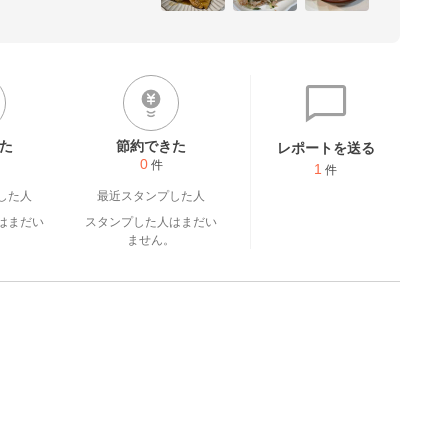
annel/UCOpdyyOkhj3nYO
た
節約できた
レポートを送る
0
件
1
件
した人
最近スタンプした人
はまだい
スタンプした人はまだい
。
ません。