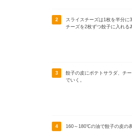
2
スライスチーズは1枚を半分に
チーズを2枚ずつ餃子に入れる
3
餃子の皮にポテトサラダ、チー
でいく。
4
160～180℃の油で餃子の皮