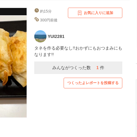
約15分
お気に入りに追加
300円前後
YUI2281
タネを作る必要なし!!おかずにもおつまみにも
なります!!
みんながつくった数
1
件
つくったよレポートを投稿する