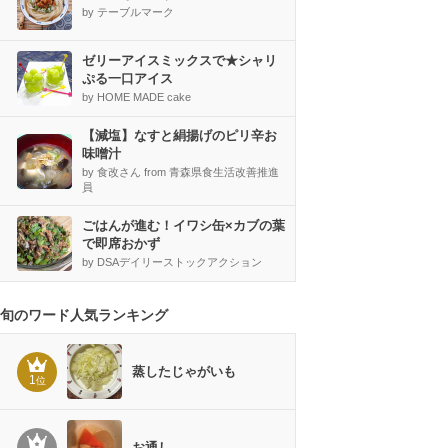
by テーブルマーク
ゼリーアイスミックスで★シャリ
ぷる一口アイス
by HOME MADE cake
【減塩】なすと絹揚げのピリ辛お
味噌汁
by 食改さん from 青森県食生活改善推進
員
ごはんが進む！イワシ缶×カブの葉
で即席おかず
by DSAデイリーストックアクション
旬のワード人気ランキング
蒸したじゃがいも
1
位
お通し