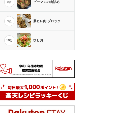
ピーマンの肉詰め
8
位
豚ヒレ肉 ブロック
9
位
ひしお
10
位