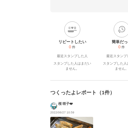
https://youtube.com/ch
8PDG3SdSg
リピートしたい
簡単だっ
0
0
件
件
最近スタンプした人
最近スタンプ
スタンプした人はまだい
スタンプした人
ません。
ません
つくったよレポート（1件）
桜 咲子❤️
2022/06/27 10:59