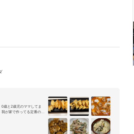
ダ
0歳と2歳児のママしてま
、我が家で作ってる定番のご
と思います。よかったら見て
やすいように公開していま