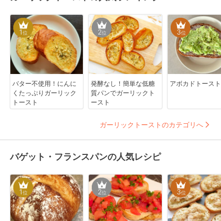
1
2
3
位
位
位
バター不使用！にんに
発酵なし！簡単な低糖
アボカドトースト
くたっぷりガーリック
質パンでガーリックト
トースト
ースト
ガーリックトーストのカテゴリへ
バゲット・フランスパンの人気レシピ
1
2
3
位
位
位