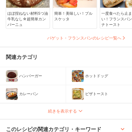
ほぼ捏ねない材料5つ油
簡単！美味しい！ブル
一度食べたら止ま
牛乳なし☆超簡単カン
スケッタ
い！フランスパン
パーニュ
ナトースト
バゲット・フランスパンのレシピ一覧へ
関連カテゴリ
ハンバーガー
ホットドッグ
カレーパン
ピザトースト
続きを表示する
keyboard_arrow_up
このレシピの関連カテゴリ・キーワード