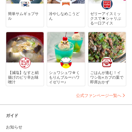
簡単サムギョプサ
冷やしなめこうど
ゼリーアイスミッ
ル
ん
クスで★シャリぷ
る一口アイス
【減塩】なすと絹
シュワシュワ☆く
ごはんが進む！イ
揚げのピリ辛お味
もりんブルーハワ
ワシ缶×カブの葉で
噌汁
イゼリー♪
即席おかず
公式ファンページ一覧へ
ガイド
お知らせ