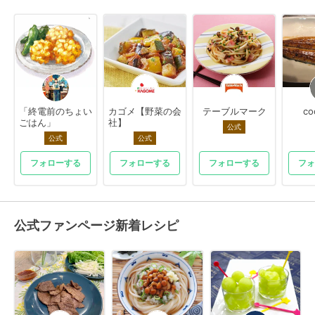
「終電前のちょい
カゴメ【野菜の会
テーブルマーク
co
ごはん」
社】
公式
公式
公式
フォローする
フォローする
フォローする
フォ
公式ファンページ新着レシピ