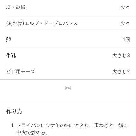
塩・胡椒
少々
(あれば)エルブ・ド・プロバンス
少々
卵
1個
牛乳
大さじ3
ピザ用チーズ
大さじ2
【PR】
作り方
1
フライパンにツナ缶の油ごと入れ、玉ねぎと一緒に
中火で炒める。
