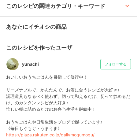
keyboard_arrow_up
このレシピの関連カテゴリ・キーワード
あなたにイチオシの商品
このレシピを作ったユーザ
yunachi
フォローする
おいしいおうちごはんを目指して修行中！

リーズナブルで、かんたんで、お酒に合うレシピが大好き♪

調理道具もなるべく使わず、切って和えるだけ、切って炒めるだ
け、のカンタンレシピが大好き♪

忙しい朝に詰めるだけのお弁当生活も継続中！

おうちごはんや日常生活をブログで綴っています♪

《毎日もぐもぐ・うまうま》
https://plaza.rakuten.co.jp/dailymogumogu/