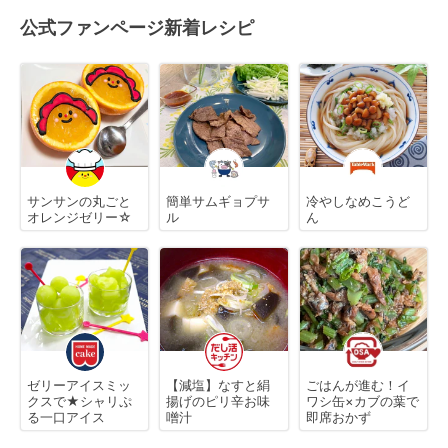
公式ファンページ新着レシピ
サンサンの丸ごと
簡単サムギョプサ
冷やしなめこうど
オレンジゼリー☆
ル
ん
ゼリーアイスミッ
【減塩】なすと絹
ごはんが進む！イ
クスで★シャリぷ
揚げのピリ辛お味
ワシ缶×カブの葉で
る一口アイス
噌汁
即席おかず