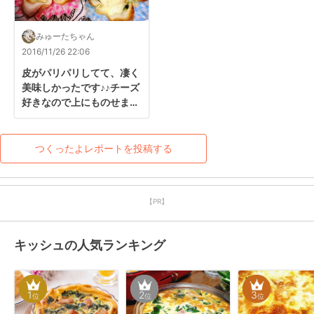
みゅーたちゃん
2016/11/26 22:06
皮がパリパリしてて、凄く
美味しかったです♪♪チーズ
好きなので上にものせまし
た！またリピします♡あり
がとうございました！
つくったよレポートを投稿する
【PR】
キッシュの人気ランキング
1
2
3
位
位
位