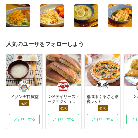
人気のユーザをフォローしよう
メゾン美甘食堂
DSAデイリースト
都城市ふるさと納
G
ックアクショ...
税レシピ
公式
公式
公式
フォローする
フォローする
フォローする
フォ