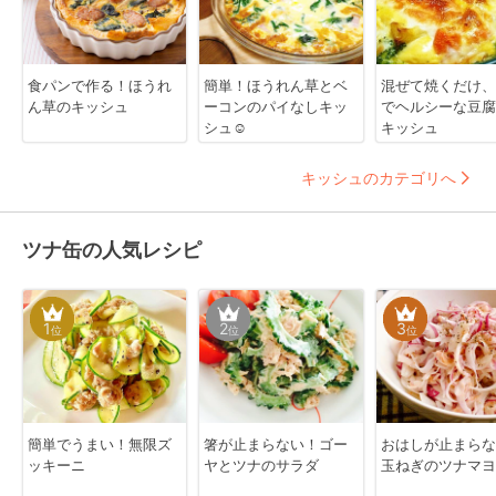
食パンで作る！ほうれ
簡単！ほうれん草とベ
混ぜて焼くだけ、
ん草のキッシュ
ーコンのパイなしキッ
でヘルシーな豆腐
シュ☺
キッシュ
キッシュのカテゴリへ
ツナ缶の人気レシピ
1
2
3
位
位
位
簡単でうまい！無限ズ
箸が止まらない！ゴー
おはしが止まらな
ッキーニ
ヤとツナのサラダ
玉ねぎのツナマヨ