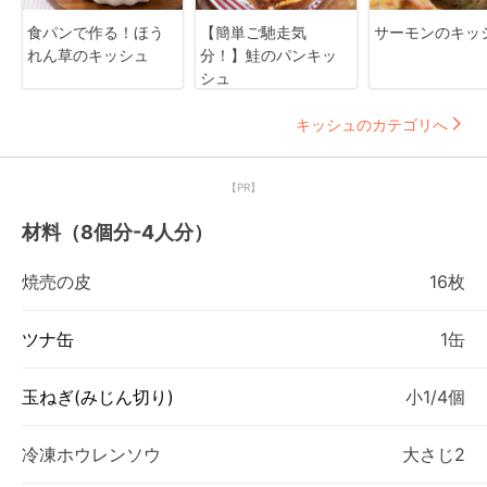
食パンで作る！ほう
【簡単ご馳走気
サーモンのキッ
れん草のキッシュ
分！】鮭のパンキッ
シュ
キッシュのカテゴリへ
【PR】
材料（8個分-4人分）
焼売の皮
16枚
ツナ缶
1缶
玉ねぎ(みじん切り)
小1/4個
冷凍ホウレンソウ
大さじ2