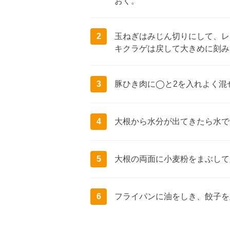
おく。
2
玉ねぎはみじん切りにして、レ
キクラゲは戻して大きめに刻み
3
豚ひき肉に◯と2を入れよく混
4
大根から水分が出てきたら水で
5
大根の両面に小麦粉をまぶして
6
フライパンに油をしき、餃子を