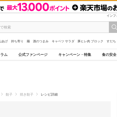
インフ
山あげ
持ち寄り
麺
酒のつまみ
キャベツ サラダ
豚ヒレ肉 ブロック
すだち
コラム
公式ファンページ
キャンペーン・特集
食の安全
餃子
焼き餃子
レシピ詳細