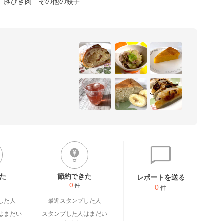
豚ひき肉
その他の餃子
た
節約できた
レポートを送る
0
件
0
件
した人
最近スタンプした人
はまだい
スタンプした人はまだい