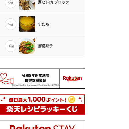
豚ヒレ肉 ブロック
8
位
すだち
9
位
麻婆茄子
10
位