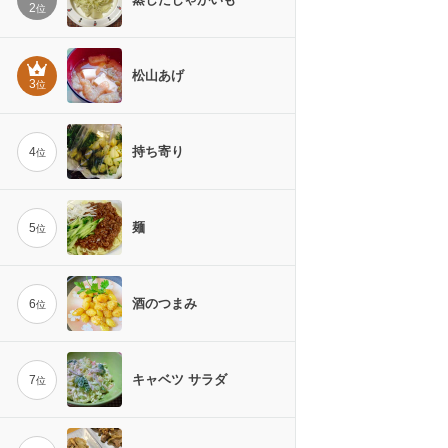
2
位
松山あげ
3
位
持ち寄り
4
位
麺
5
位
酒のつまみ
6
位
キャベツ サラダ
7
位