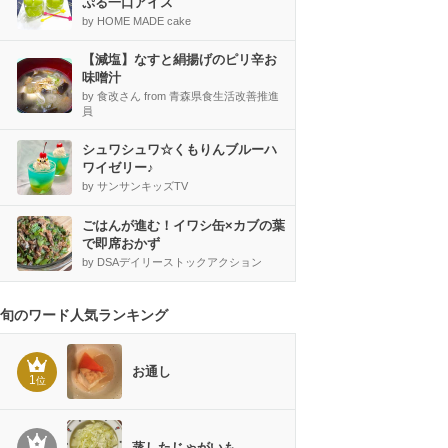
ぷる一口アイス
by HOME MADE cake
【減塩】なすと絹揚げのピリ辛お
味噌汁
by 食改さん from 青森県食生活改善推進
員
シュワシュワ☆くもりんブルーハ
ワイゼリー♪
by サンサンキッズTV
ごはんが進む！イワシ缶×カブの葉
で即席おかず
by DSAデイリーストックアクション
旬のワード人気ランキング
お通し
1
位
蒸したじゃがいも