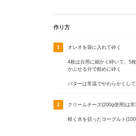
作り方
1
オレオを袋に入れて砕く
4枚は台用に細かく砕いて、5
かぶせる分で粗めに砕く
バターは常温でやわらかくして
2
クリームチーズ(200g使用)
軽く水を切ったヨーグルト(10