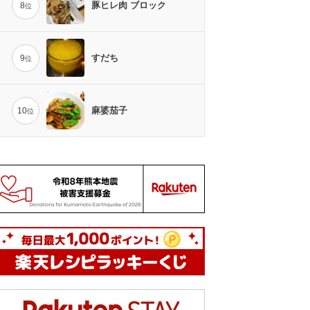
豚ヒレ肉 ブロック
8
位
すだち
9
位
麻婆茄子
10
位