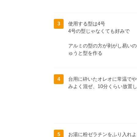
3
使用する型は4号
4号の型じゃなくても好みで
アルミの型の方が剥がし易いの
ゅうと型を作る
4
台用に砕いたオレオに常温でや
みよく混ぜ、10分くらい放置
5
お湯に粉ゼラチンをふり入れよ