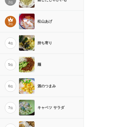
2
位
松山あげ
3
位
持ち寄り
4
位
麺
5
位
酒のつまみ
6
位
キャベツ サラダ
7
位