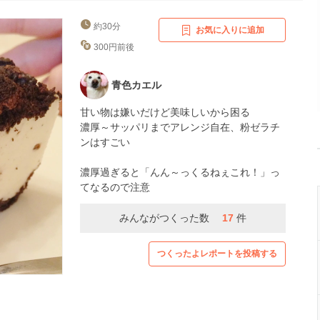
約30分
お気に入りに追加
300円前後
青色カエル
甘い物は嫌いだけど美味しいから困る
濃厚～サッパリまでアレンジ自在、粉ゼラチ
ンはすごい
濃厚過ぎると「んん～っくるねぇこれ！」っ
てなるので注意
みんながつくった数
17
件
つくったよレポートを投稿する