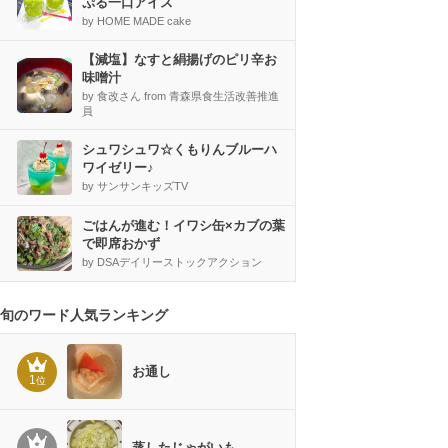
ぷる一口アイス
by HOME MADE cake
【減塩】なすと絹揚げのピリ辛お
味噌汁
by 食改さん from 青森県食生活改善推進
員
シュワシュワ☆くもりんブルーハ
ワイゼリー♪
by サンサンキッズTV
ごはんが進む！イワシ缶×カブの葉
で即席おかず
by DSAデイリーストックアクション
旬のワード人気ランキング
お通し
1
位
蒸したじゃがいも