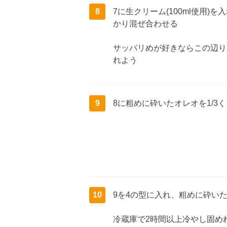
8
7に生クリーム(100ml使用)
かり混ぜ合わせる
サッパリめが好きならこの辺り
れよう
9
8に粗めに砕いたオレオを1/3
10
9を4の型に入れ、粗めに砕い
冷蔵庫で2時間以上冷やし固め