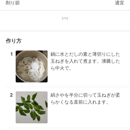
削り節
適宜
【PR】
作り方
1
鍋に水とだしの素と薄切りにした
玉ねぎを入れて煮ます。沸騰した
ら中火で。
2
絹さやを半分に切って玉ねぎが柔
らかくなる直前に入れます。