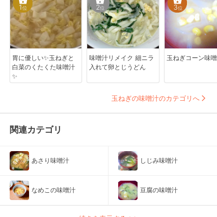
1
2
3
位
位
位
胃に優しい✨玉ねぎと
味噌汁リメイク 細ニラ
玉ねぎコーン味噌
白菜のくたくた味噌汁
入れて卵とじうどん
✨
玉ねぎの味噌汁のカテゴリへ
関連カテゴリ
あさり味噌汁
しじみ味噌汁
なめこの味噌汁
豆腐の味噌汁