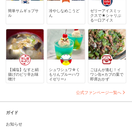
簡単サムギョプサ
冷やしなめこうど
ゼリーアイスミッ
ル
ん
クスで★シャリぷ
る一口アイス
【減塩】なすと絹
シュワシュワ☆く
ごはんが進む！イ
揚げのピリ辛お味
もりんブルーハワ
ワシ缶×カブの葉で
噌汁
イゼリー♪
即席おかず
公式ファンページ一覧へ
ガイド
お知らせ