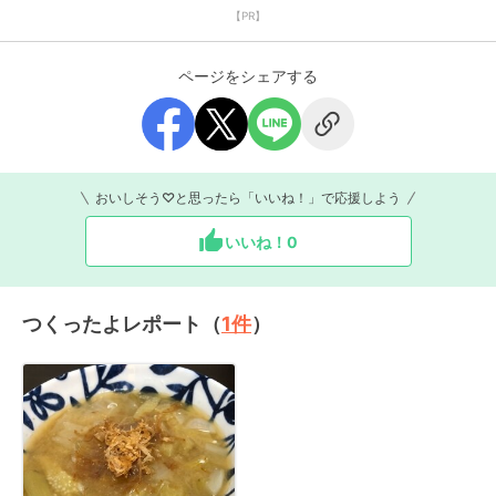
【PR】
ページをシェアする
おいしそう♡と思ったら「いいね！」で応援しよう
いいね！
0
つくったよレポート（
1
件
）