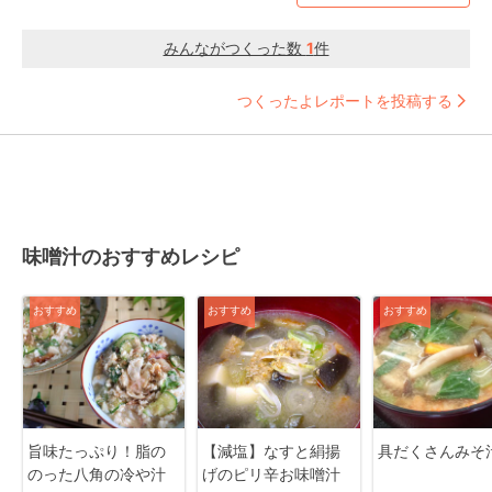
みんながつくった数
1
件
つくったよレポートを投稿する
味噌汁のおすすめレシピ
おすすめ
おすすめ
おすすめ
旨味たっぷり！脂の
【減塩】なすと絹揚
具だくさんみそ
のった八角の冷や汁
げのピリ辛お味噌汁