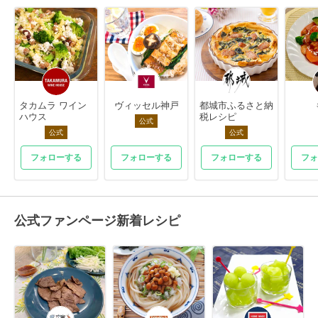
タカムラ ワイン
ヴィッセル神戸
都城市ふるさと納
ハウス
税レシピ
公式
公式
公式
フォローする
フォローする
フォローする
フォ
公式ファンページ新着レシピ