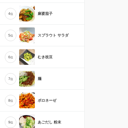
麻婆茄子
4
位
スプラウト サラダ
5
位
むき枝豆
6
位
麺
7
位
ボロネーゼ
8
位
あごだし 粉末
9
位