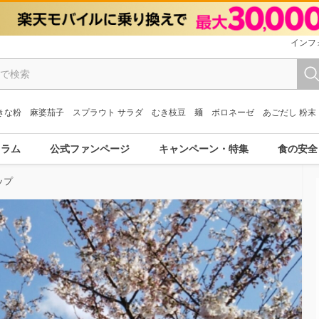
インフ
きな粉
麻婆茄子
スプラウト サラダ
むき枝豆
麺
ボロネーゼ
あごだし 粉末
コラム
公式ファンページ
キャンペーン・特集
食の安全
ップ