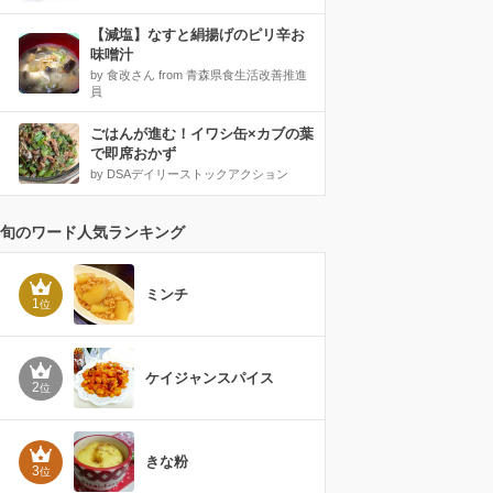
【減塩】なすと絹揚げのピリ辛お
味噌汁
by 食改さん from 青森県食生活改善推進
員
ごはんが進む！イワシ缶×カブの葉
で即席おかず
by DSAデイリーストックアクション
旬のワード人気ランキング
ミンチ
1
位
ケイジャンスパイス
2
位
きな粉
3
位