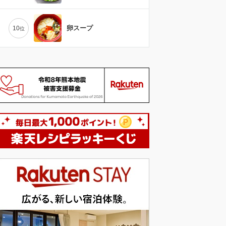
卵スープ
10
位