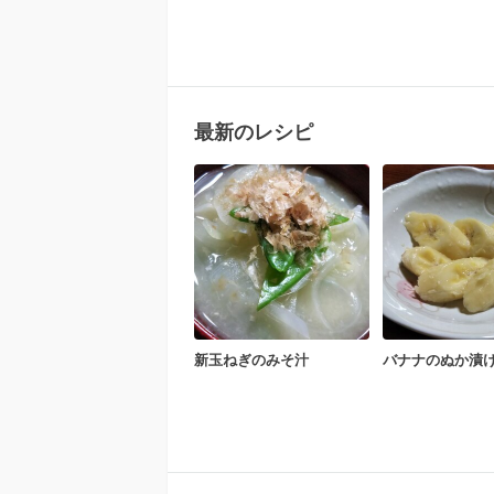
最新のレシピ
新玉ねぎのみそ汁
バナナのぬか漬