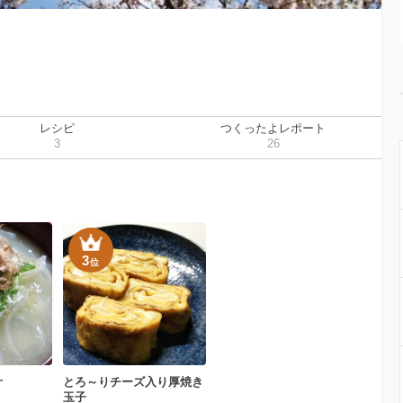
レシピ
つくったよレポート
3
26
3
位
汁
とろ～りチーズ入り厚焼き
玉子