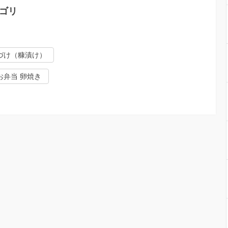
ゴリ
づけ（糠漬け）
お弁当 卵焼き