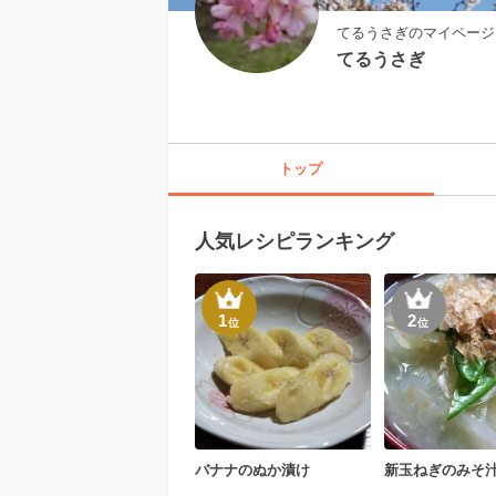
てるうさぎのマイページ
てるうさぎ
トップ
人気レシピランキング
1
2
位
位
バナナのぬか漬け
新玉ねぎのみそ