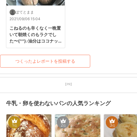
ぽてとまま
2021/09/06 15:04
こねるのも辛くなく一晩置
いて朝焼くのもラクでし
た〜(^^)♪油分はココナッ
ツオイルでやってみまし
た。素敵なレシピありがと
うございます！

つくったよレポートを投稿する
実はもう3回作ってます♡
【PR】
牛乳・卵を使わないパンの人気ランキング
1
2
3
位
位
位