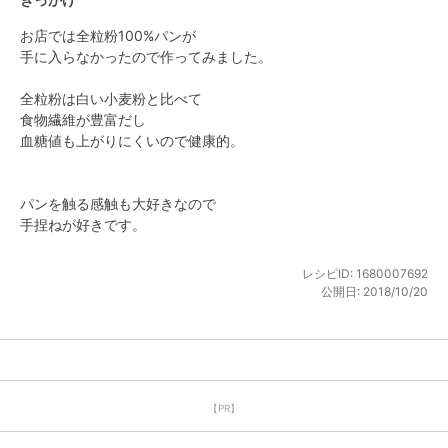
お店では全粒粉100%パンが

手に入らなかったので作ってみました。

全粒粉は白い小麦粉と比べて

食物繊維が豊富だし

血糖値も上がりにくいので健康的。

パンを触る感触も大好きなので

手捏ねが好きです。
レシピID:
1680007692
公開日:
2018/10/20
【PR】