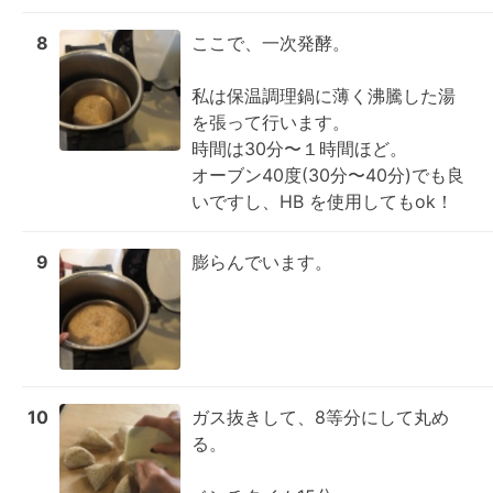
8
ここで、一次発酵。

私は保温調理鍋に薄く沸騰した湯
を張って行います。

時間は30分〜１時間ほど。

オーブン40度(30分〜40分)でも良
いですし、HB を使用してもok！
9
膨らんでいます。
10
ガス抜きして、8等分にして丸め
る。
