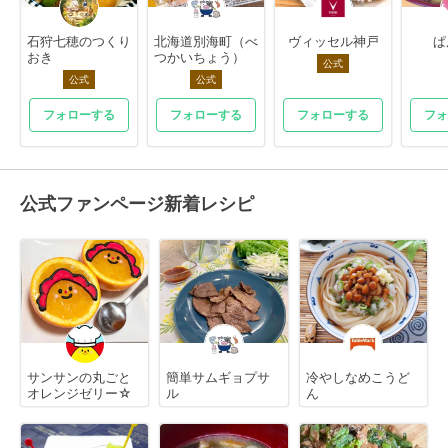
石狩七穂のつくり
北海道別海町（べ
ヴィッセル神戸
ぱ
おき
つかいちょう）
公式
公式
公式
フォローする
フォローする
フォローする
フォ
公式ファンページ新着レシピ
サンサンの丸ごと
簡単サムギョプサ
冷やしなめこうど
オレンジゼリー☆
ル
ん