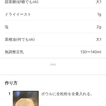
甜菜糖(砂糖でもok)
大1
ドライイースト
1g
塩
2g
菜種油(何でもok)
大1
無調整豆乳
130〜140ml
【PR】
作り方
1
ボウルに全粒粉を全量入れる。