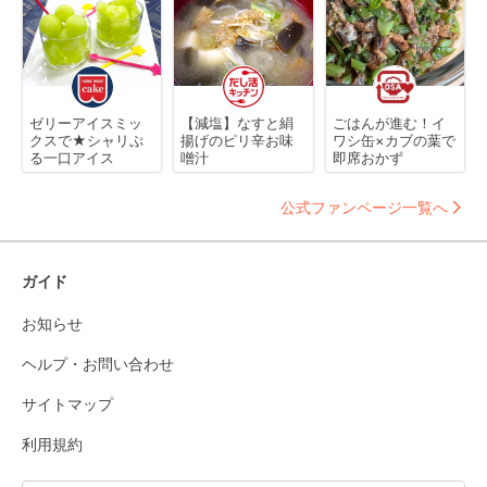
ゼリーアイスミッ
【減塩】なすと絹
ごはんが進む！イ
クスで★シャリぷ
揚げのピリ辛お味
ワシ缶×カブの葉で
る一口アイス
噌汁
即席おかず
公式ファンページ一覧へ
ガイド
お知らせ
ヘルプ・お問い合わせ
サイトマップ
利用規約