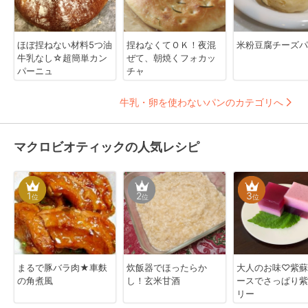
ほぼ捏ねない材料5つ油
捏ねなくてＯＫ！夜混
米粉豆腐チーズパ
牛乳なし☆超簡単カン
ぜて、朝焼くフォカッ
パーニュ
チャ
牛乳・卵を使わないパンのカテゴリへ
マクロビオティックの人気レシピ
1
2
3
位
位
位
まるで豚バラ肉★車麩
炊飯器でほったらか
大人のお味♡紫蘇
の角煮風
し！玄米甘酒
ースでさっぱり紫
リー