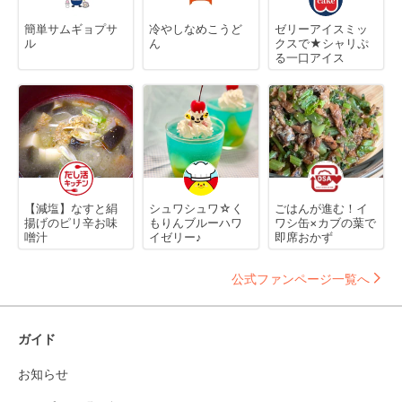
簡単サムギョプサ
冷やしなめこうど
ゼリーアイスミッ
ル
ん
クスで★シャリぷ
る一口アイス
【減塩】なすと絹
シュワシュワ☆く
ごはんが進む！イ
揚げのピリ辛お味
もりんブルーハワ
ワシ缶×カブの葉で
噌汁
イゼリー♪
即席おかず
公式ファンページ一覧へ
ガイド
お知らせ