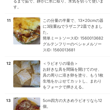
るまで茹で、静かに水に取り、水気を切って使いま
す。
11
この分量の半量で、13×20cmの器
に3段重ねでラザニア2皿できまし
た。

簡単ミートソースID: 1560013682

グルテンフリーのベシャメルソー
スID: 1560013681
12
＜ラビオリの場合＞

お好きな具を間隔を開けてのせ、
具の周りに溶き卵を塗り、もう1枚
生地をかぶせてカットし、まわり
をフォークで押さえる。
13
5cm四方の大きめラビオリなら12
個。
