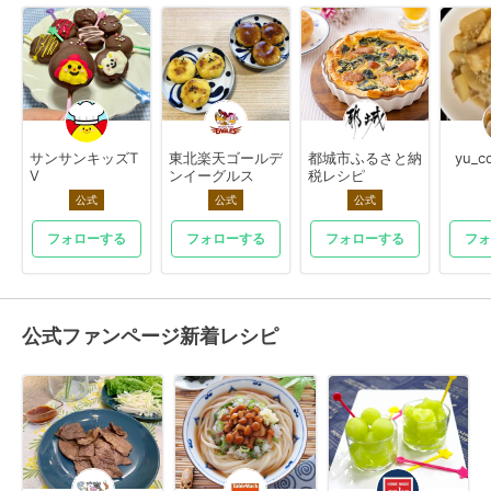
サンサンキッズT
東北楽天ゴールデ
都城市ふるさと納
yu_c
V
ンイーグルス
税レシピ
公式
公式
公式
フォローする
フォローする
フォローする
フォ
公式ファンページ新着レシピ