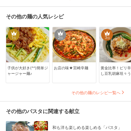
その他の麺の人気レシピ
1
2
3
位
位
位
子供が大好き(^^)簡単ジ
お店の味★宮崎辛麺
黄金比率！ピリ辛
ャージャー麺♪
し豆乳胡麻坦々う
その他の麺のレシピ一覧へ
その他のパスタに関連する献立
和も洋も楽しめる楽しめる「パスタ」