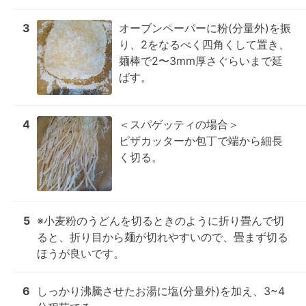
3
オーブンペーパーに粉(分量外)を振
り、2をなるべく四角くして置き、
麺棒で2〜3mm厚さぐらいまで延
ばす。
4
＜スパゲッティの場合＞

ピザカッターか包丁で端から細長
く切る。
5
※小麦粉のうどんを切るときのように折り畳んで切
ると、折り目から麺が切れやすいので、畳まず切る
ほうが良いです。
6
しっかり沸騰させたお湯に塩(分量外)を加え、3~4