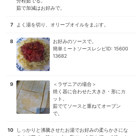
分程茹でる。

茹で加減はお好みで。
7
よく湯を切り、オリーブオイルをまぶす。
8
お好みのソースで。

簡単ミートソースレシピID: 15600
13682
9
＜ラザニアの場合＞

焼く器に合わせた大きさ・形にカ
ット。

茹でてソースと重ねてオーブン
で。
10
しっかりと沸騰させたお湯でお好みの柔らかさにな