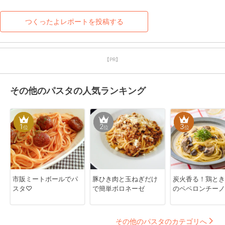
つくったよレポートを投稿する
【PR】
その他のパスタの人気ランキング
1
2
3
位
位
位
市販ミートボールでパ
豚ひき肉と玉ねぎだけ
炭火香る！鶏とき
スタ♡
で簡単ボロネーゼ
のペペロンチーノ
その他のパスタのカテゴリへ