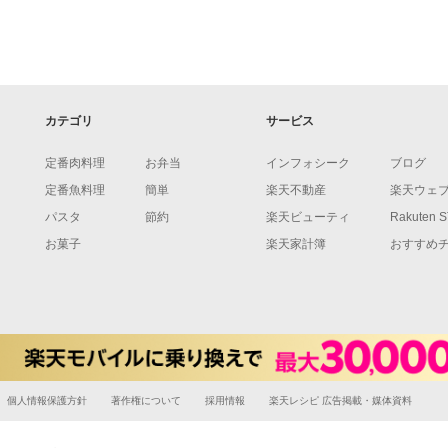
カテゴリ
サービス
定番肉料理
お弁当
インフォシーク
ブログ
定番魚料理
簡単
楽天不動産
楽天ウェ
パスタ
節約
楽天ビューティ
Rakuten 
お菓子
楽天家計簿
おすすめ
個人情報保護方針
著作権について
採用情報
楽天レシピ 広告掲載・媒体資料