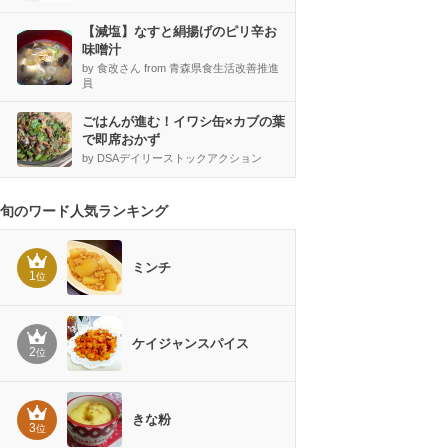
【減塩】なすと絹揚げのピリ辛お
味噌汁
by 食改さん from 青森県食生活改善推進
員
ごはんが進む！イワシ缶×カブの葉
で即席おかず
by DSAデイリーストックアクション
旬のワード人気ランキング
ミンチ
1
位
ケイジャンスパイス
2
位
きな粉
3
位