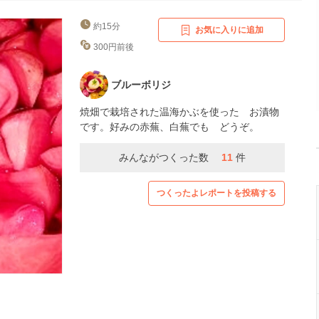
約15分
お気に入りに追加
300円前後
ブルーボリジ
焼畑で栽培された温海かぶを使った お漬物
です。好みの赤蕪、白蕪でも どうぞ。
みんながつくった数
11
件
つくったよレポートを投稿する