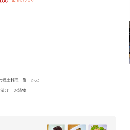
他のブログ
の郷土料理
酢
かぶ
酢漬け
お漬物