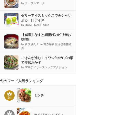
by テーブルマーク
ゼリーアイスミックスで★シャリ
ぷる一口アイス
by HOME MADE cake
【減塩】なすと絹揚げのピリ辛お
味噌汁
by 食改さん from 青森県食生活改善推進
員
ごはんが進む！イワシ缶×カブの葉
で即席おかず
by DSAデイリーストックアクション
旬のワード人気ランキング
ミンチ
1
位
ケイジャンスパイス