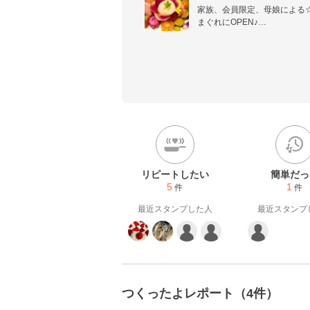
家族、会員限定、母娘による
まぐれにOPEN♪

菜園とハーブ畑、プランター菜園
ハーブ、食育、食をテーマに
ピ開発

◎4:3:3ダイエットレシピ中
おかず100選掲載

◎楽天レシピ本・うちの餃子5
本　8レシピ掲載 審査員特別賞
2015年、2016年楽天レシ
リピートしたい
簡単だっ
5
1
件
件
最近スタンプした人
最近スタンプ
つくったよレポート（4件）