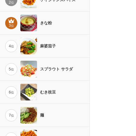
2
位
きな粉
3
位
麻婆茄子
4
位
スプラウト サラダ
5
位
むき枝豆
6
位
麺
7
位