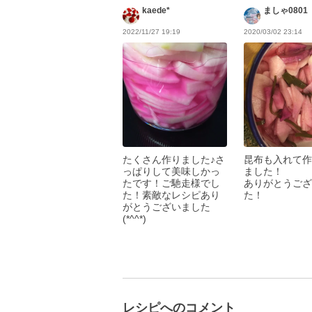
kaede*
ましゃ0801
2022/11/27 19:19
2020/03/02 23:14
たくさん作りました♪さ
昆布も入れて作
っぱりして美味しかっ
ました！
たです！ご馳走様でし
ありがとうござ
た！素敵なレシピあり
た！
がとうございました
(*^^*)
レシピへのコメント