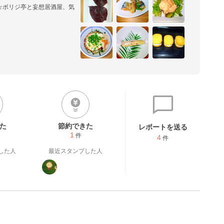
☆ボリジ亭と妄想居酒屋、気
(100個)より野菜入荷♪

講師、教室、イベント、レシ
華賞受賞◎楽天レシピ本・絶品
5掲載◎食べるダイエット


ピ公式アンバサダー
た
節約できた
レポートを送る
1
件
4
件
した人
最近スタンプした人