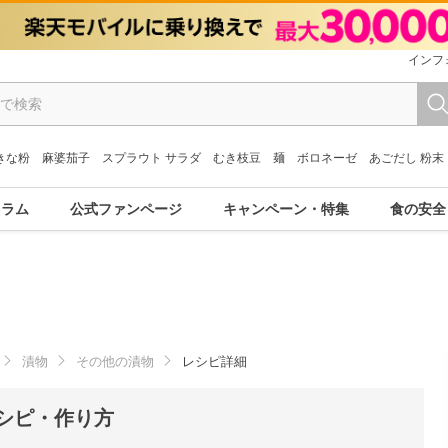
インフ
きな粉
麻婆茄子
スプラウト サラダ
むき枝豆
麺
ボロネーゼ
あごだし 粉末
コラム
公式ファンページ
キャンペーン・特集
食の安全
漬物
その他の漬物
レシピ詳細
シピ・作り方