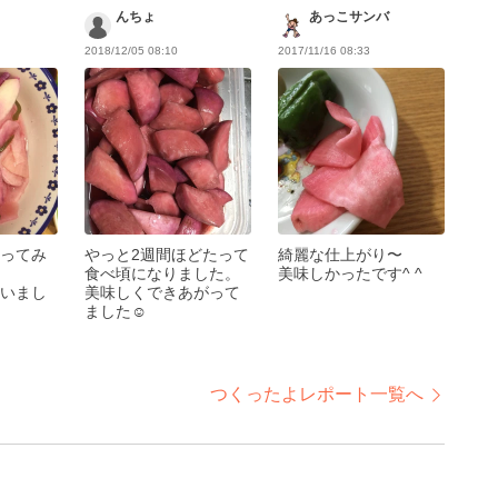
んちょ
あっこサンバ
2018/12/05 08:10
2017/11/16 08:33
ってみ
やっと2週間ほどたって
綺麗な仕上がり〜
食べ頃になりました。
美味しかったです^ ^
いまし
美味しくできあがって
ました☺︎
つくったよレポート一覧へ