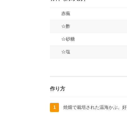
赤蕪
☆酢
☆砂糖
☆塩
作り方
1
焼畑で栽培された温海かぶ。好