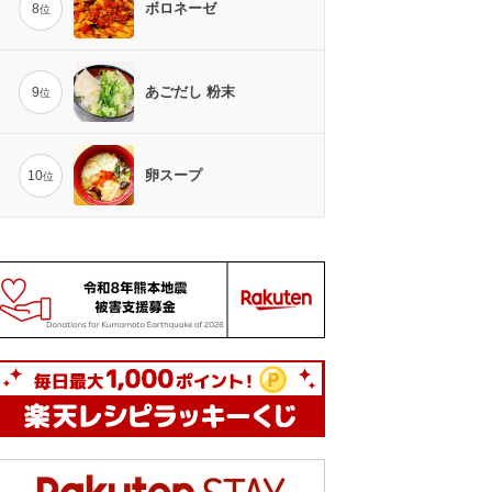
ボロネーゼ
8
位
あごだし 粉末
9
位
卵スープ
10
位