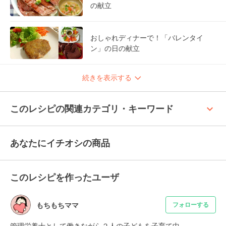
の献立
おしゃれディナーで！「バレンタイ
ン」の日の献立
続きを表示する
keyboard_arrow_up
このレシピの関連カテゴリ・キーワード
あなたにイチオシの商品
このレシピを作ったユーザ
もちもちママ
フォローする
管理栄養士として働きながら２人の子どもを子育て中。
