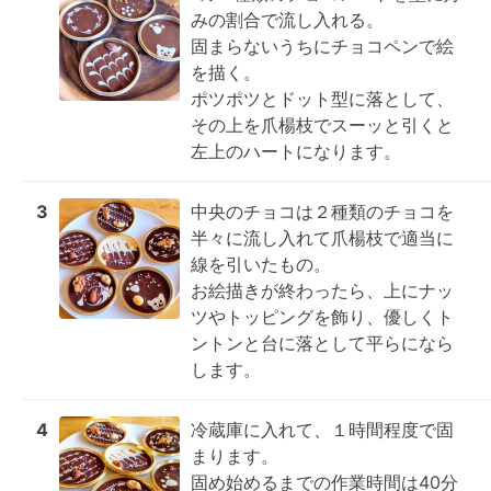
みの割合で流し入れる。

固まらないうちにチョコペンで絵
を描く。

ポツポツとドット型に落として、
その上を爪楊枝でスーッと引くと
左上のハートになります。
3
中央のチョコは２種類のチョコを
半々に流し入れて爪楊枝で適当に
線を引いたもの。

お絵描きが終わったら、上にナッ
ツやトッピングを飾り、優しくト
ントンと台に落として平らになら
します。
4
冷蔵庫に入れて、１時間程度で固
まります。

固め始めるまでの作業時間は40分