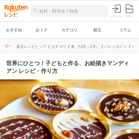
ログイン
チラシ
おすすめ
おトク
カテゴリ
献立
コラム
楽天レシピトップ
カテゴリ
冬（12月～2月）
バレンタイン
バ
世界にひとつ！子どもと作る、お絵描きマンディ
アン レシピ・作り方