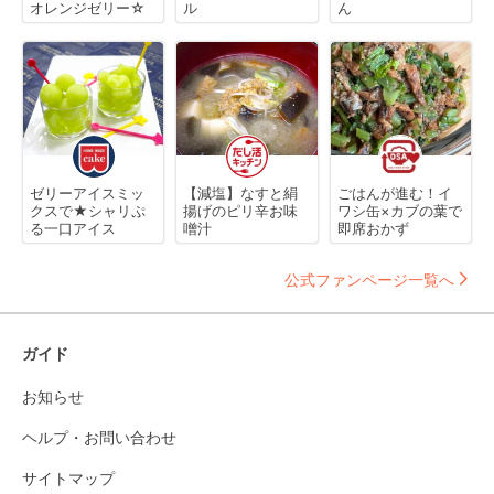
オレンジゼリー☆
ル
ん
ゼリーアイスミッ
【減塩】なすと絹
ごはんが進む！イ
クスで★シャリぷ
揚げのピリ辛お味
ワシ缶×カブの葉で
る一口アイス
噌汁
即席おかず
公式ファンページ一覧へ
ガイド
お知らせ
ヘルプ・お問い合わせ
サイトマップ