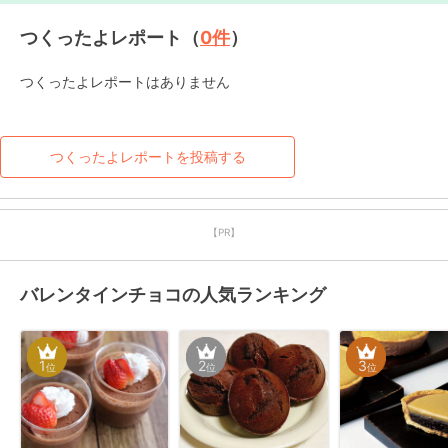
つくったよレポート（
0
件
）
つくったよレポートはありません
つくったよレポートを投稿する
【PR】
バレンタインチョコの人気ランキング
1
2
3
位
位
位