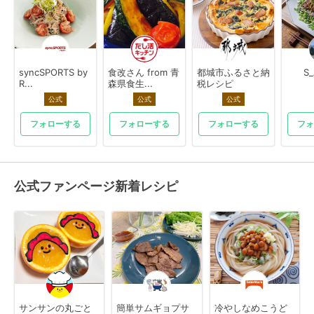
syncSPORTS by
食改さん from 青
都城市ふるさと納
S
R...
森県食生...
税レシピ
公式
公式
公式
フォローする
フォローする
フォローする
フォ
公式ファンページ新着レシピ
サンサンの丸ごと
簡単サムギョプサ
冷やしなめこうど