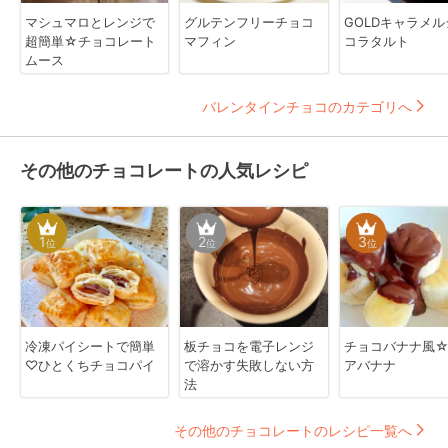
マシュマロとレンジで
グルテンフリーチョコ
GOLDキャラメル
超簡単☆チョコレート
マフィン
コラタルト
ムース
バレンタインチョコのカテゴリへ
その他のチョコレートの人気レシピ
1
2
3
位
位
位
冷凍パイシートで簡単
板チョコを電子レンジ
チョコバナナ風
♡ひとくちチョコパイ
で溶かす失敗しない方
アバナナ
法
その他のチョコレートのレシピ一覧へ