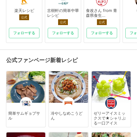
楽天レシピ
古樹軒の簡単中華
食改さん from 青
レシピ
森県食生...
公式
公式
公式
フォローする
フォローする
フォローする
フォ
公式ファンページ新着レシピ
簡単サムギョプサ
冷やしなめこうど
ゼリーアイスミッ
ル
ん
クスで★シャリぷ
る一口アイス