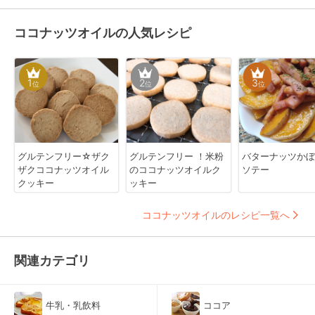
ココナッツオイルの人気レシピ
1
2
3
位
位
位
グルテンフリー☆ザク
グルテンフリー ！米粉
バターナッツかぼ
ザクココナッツオイル
のココナッツオイルク
ソテー
クッキー
ッキー
ココナッツオイルのレシピ一覧へ
関連カテゴリ
牛乳・乳飲料
ココア