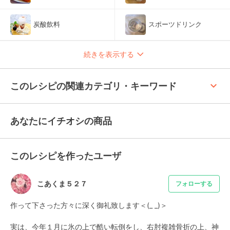
炭酸飲料
スポーツドリンク
続きを表示する
keyboard_arrow_up
このレシピの関連カテゴリ・キーワード
あなたにイチオシの商品
このレシピを作ったユーザ
こあくま５２７
フォローする
作って下さった方々に深く御礼致します＜(_ _)＞

実は、今年１月に氷の上で酷い転倒をし、右肘複雑骨折の上、神