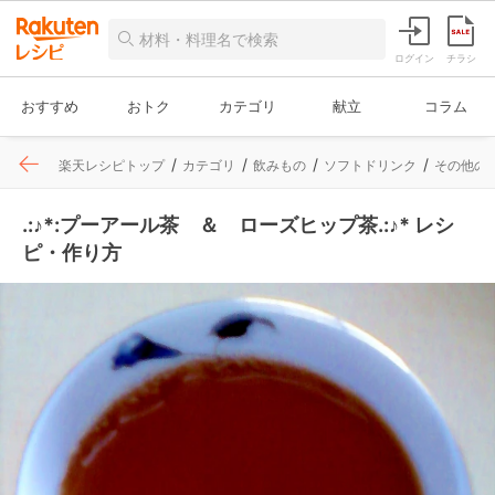
ログイン
チラシ
おすすめ
おトク
カテゴリ
献立
コラム
楽天レシピトップ
カテゴリ
飲みもの
ソフトドリンク
その他の
.:♪*:プーアール茶 ＆ ローズヒップ茶.:♪* レシ
ピ・作り方