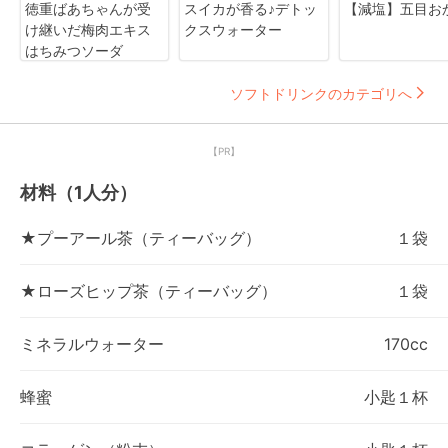
徳重ばあちゃんが受
スイカが香る♪デトッ
【減塩】五目お
け継いだ梅肉エキス
クスウォーター
はちみつソーダ
ソフトドリンクのカテゴリへ
【PR】
材料（1人分）
★プーアール茶（ティーバッグ）
１袋
★ローズヒップ茶（ティーバッグ）
１袋
ミネラルウォーター
170cc
蜂蜜
小匙１杯