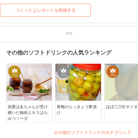
つくったよレポートを投稿する
【PR】
その他のソフトドリンクの人気ランキング
1
2
3
位
位
位
徳重ばあちゃんが受け
青梅のらっきょう酢漬
ほぼ三○矢サイダ
継いだ梅肉エキスはち
け
みつソーダ
その他のソフトドリンクのカテゴリへ