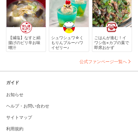
【減塩】なすと絹
シュワシュワ☆く
ごはんが進む！イ
揚げのピリ辛お味
もりんブルーハワ
ワシ缶×カブの葉で
噌汁
イゼリー♪
即席おかず
公式ファンページ一覧へ
ガイド
お知らせ
ヘルプ・お問い合わせ
サイトマップ
利用規約