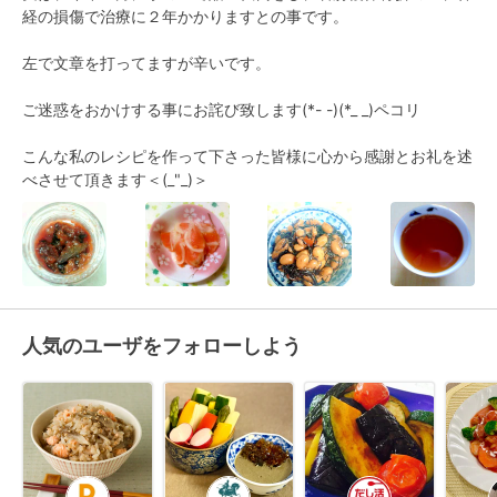
経の損傷で治療に２年かかりますとの事です。

左で文章を打ってますが辛いです。

ご迷惑をおかけする事にお詫び致します(*- -)(*_ _)ペコリ 

こんな私のレシピを作って下さった皆様に心から感謝とお礼を述
べさせて頂きます＜(_"_)＞
人気のユーザをフォローしよう