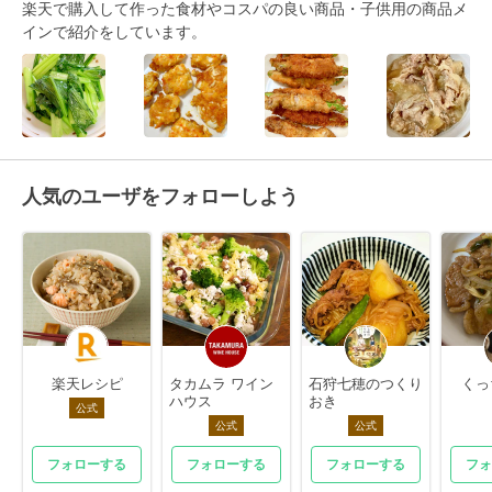
楽天で購入して作った食材やコスパの良い商品・子供用の商品メ
インで紹介をしています。
人気のユーザをフォローしよう
楽天レシピ
タカムラ ワイン
石狩七穂のつくり
くっ
ハウス
おき
公式
公式
公式
フォローする
フォローする
フォローする
フォ