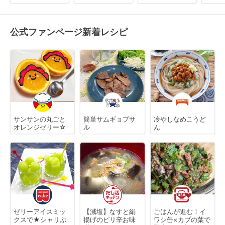
公式ファンページ新着レシピ
サンサンの丸ごと
簡単サムギョプサ
冷やしなめこうど
オレンジゼリー☆
ル
ん
ゼリーアイスミッ
【減塩】なすと絹
ごはんが進む！イ
クスで★シャリぷ
揚げのピリ辛お味
ワシ缶×カブの葉で