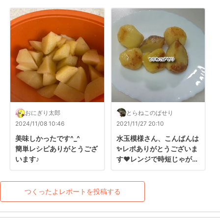
おにぎり太郎
とらねこのぱせり
2024/11/08 10:46
2021/11/27 20:10
美味しかったです^_^

水玉模様さん、こんばんは
簡単レシピありがとうござ
✨レポありがとうございま
います♪
す♥️レンジで時短じゃがバ
ター、手早く作れてうれし
いです♪

いつも素敵なレシピ、あり
つくったよレポートを投稿する
がとうございます(*ﾟー^)