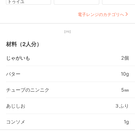
トゥイユ
電子レンジのカテゴリへ
【PR】
材料（2人分）
じゃがいも
2個
バター
10g
チューブのニンニク
5㎜
あじしお
３ふり
コンソメ
1g