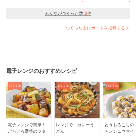
みんながつくった数
2
件
つくったよレポートを投稿する
電子レンジのおすすめレシピ
おすすめ
おすすめ
おすすめ
電子レンジで簡単！
レンジで！カレーう
とうもろこしの
ごろごろ野菜のラタ
どん
チンシュウマイ