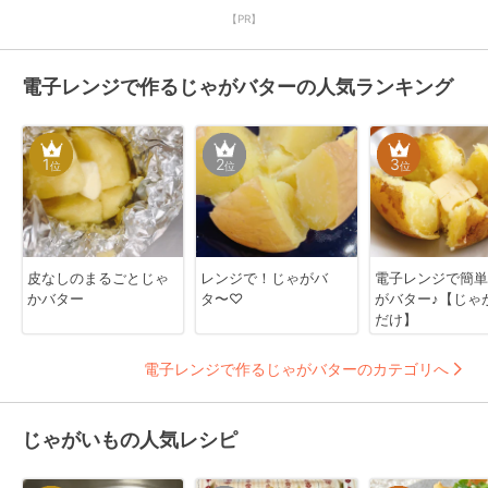
【PR】
電子レンジで作るじゃがバターの人気ランキング
1
2
3
位
位
位
皮なしのまるごとじゃ
レンジで！じゃがバ
電子レンジで簡単
かバター
タ〜♡
がバター♪【じゃ
だけ】
電子レンジで作るじゃがバターのカテゴリへ
じゃがいもの人気レシピ