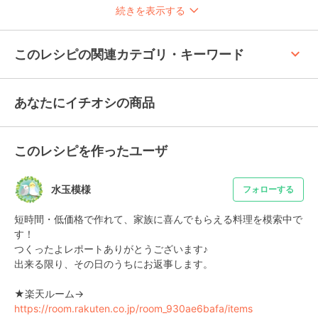
続きを表示する
keyboard_arrow_up
このレシピの関連カテゴリ・キーワード
あなたにイチオシの商品
このレシピを作ったユーザ
水玉模様
フォローする
短時間・低価格で作れて、家族に喜んでもらえる料理を模索中で
す！

つくったよレポートありがとうございます♪

出来る限り、その日のうちにお返事します。

★楽天ルーム→　
https://room.rakuten.co.jp/room_930ae6bafa/items