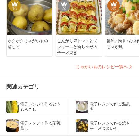
1
2
3
位
位
位
ホクホクじゃがいもの
こんがり♡トマトとズ
節約♫簡単♫ひき
蒸し方
ッキーニと新じゃがの
じゃが風
チーズ焼き
じゃがいものレシピ一覧へ
関連カテゴリ
電子レンジで作るとう
電子レンジで作る温泉
もろこし
卵
電子レンジで作る茶碗
電子レンジで作る焼き
蒸し
芋・さつまいも