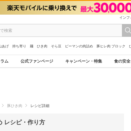
インフ
山あげ
持ち寄り
麺
ひき肉
そら豆
ピーマンの肉詰め
豚ヒレ肉 ブロック
コラム
公式ファンページ
キャンペーン・特集
食の安全
豚ひき肉
レシピ詳細
 レシピ・作り方