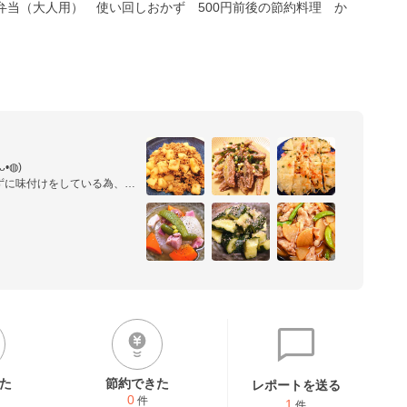
弁当（大人用）
使い回しおかず
500円前後の節約料理
か
◍)　

に味付けをしている為、

ドキドキしています。

た
節約できた
レポートを送る
0
件
1
件