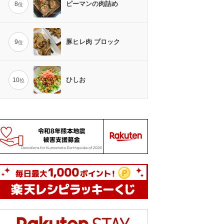
ピーマンの肉詰め
8
位
豚ヒレ肉 ブロック
9
位
ひしお
10
位