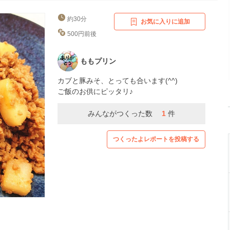
約30分
お気に入りに追加
500円前後
ももプリン
カブと豚みそ、とっても合います(^^)
ご飯のお供にピッタリ♪
みんながつくった数
1
件
つくったよレポートを投稿する