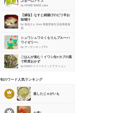
ぷる一口アイス
by HOME MADE cake
【減塩】なすと絹揚げのピリ辛お
味噌汁
by 食改さん from 青森県食生活改善推進
員
シュワシュワ☆くもりんブルーハ
ワイゼリー♪
by サンサンキッズTV
ごはんが進む！イワシ缶×カブの葉
で即席おかず
by DSAデイリーストックアクション
旬のワード人気ランキング
蒸したじゃがいも
1
位
お通し