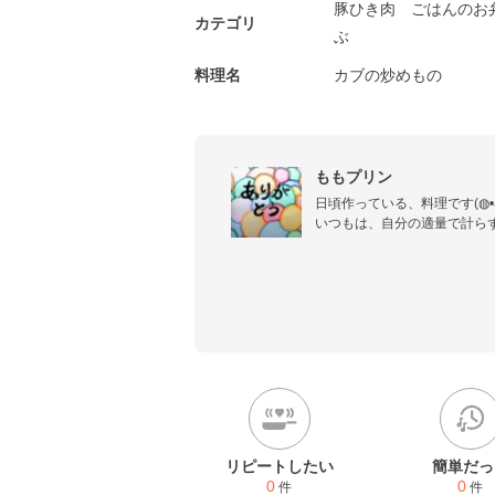
豚ひき肉
ごはんのお
カテゴリ
ぶ
料理名
カブの炒めもの
ももプリン
日頃作っている、料理です(◍•ᴗ•
いつもは、自分の適量で計らず
調味料のさじ加減を決めるのに
( ꈍᴗꈍ)
リピートしたい
簡単だっ
0
0
件
件