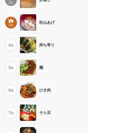
2
位
松山あげ
3
位
持ち寄り
4
位
麺
5
位
ひき肉
6
位
そら豆
7
位