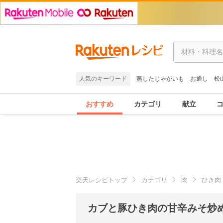
人気のキーワード
蒸したじゃがいも
お通し
松
おすすめ
カテゴリ
献立
楽天レシピトップ
カテゴリ
肉
ひき肉
カブと豚ひき肉の甘辛みそ炒め