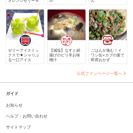
オレンジゼリー☆
ル
ん
ゼリーアイスミッ
【減塩】なすと絹
ごはんが進む！イ
クスで★シャリぷ
揚げのピリ辛お味
ワシ缶×カブの葉で
る一口アイス
噌汁
即席おかず
公式ファンページ一覧へ
ガイド
お知らせ
ヘルプ・お問い合わせ
サイトマップ