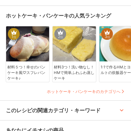
ホットケーキ・パンケーキの人気ランキング
1
2
3
位
位
位
材料５つ！幸せのパン
材料3つ！洗い物なし！
1:1で作るHMと
ケーキ風♡スフレパン
HMで簡単ふわふわ蒸し
ルトの炊飯器ケー
ケーキ♪
ケーキ
ホットケーキ・パンケーキのカテゴリへ
keyboard_arrow_up
このレシピの関連カテゴリ・キーワード
あなたにイチオシの商品