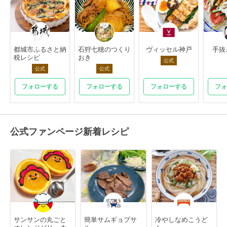
都城市ふるさと納
石狩七穂のつくり
ヴィッセル神戸
手抜
税レシピ
おき
公式
公式
公式
フォローする
フォローする
フォローする
フォ
公式ファンページ新着レシピ
サンサンの丸ごと
簡単サムギョプサ
冷やしなめこうど