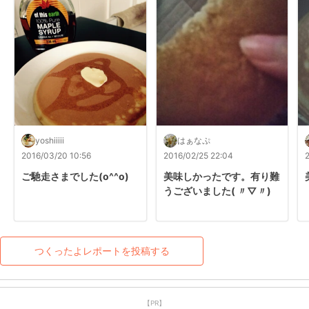
yoshiiiii
はぁなぷ
2016/03/20 10:56
2016/02/25 22:04
ご馳走さまでした(o^^o)
美味しかったです。有り難
うございました( 〃▽〃)
つくったよレポートを投稿する
【PR】