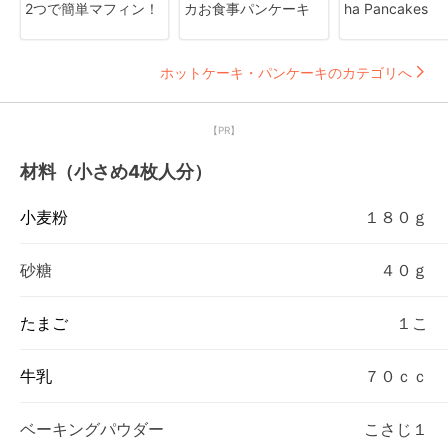
2つで簡単マフィン！
カお食事パンケーキ
ha Pancakes
ホットケーキ・パンケーキのカテゴリへ
【PR】
材料（小さめ4枚人分）
小麦粉
１８０ｇ
砂糖
４０ｇ
たまご
１こ
牛乳
７０ｃｃ
ベーキングパウダー
こさじ１